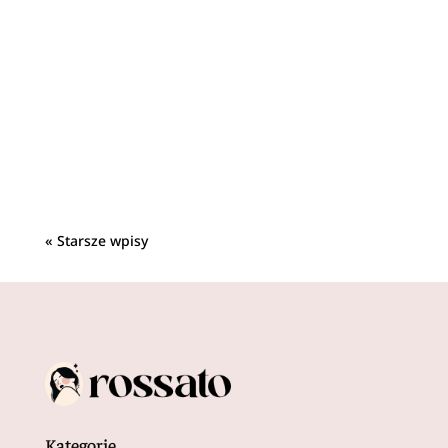
Wydaje Ci się, że wybór obuwia dla dziecka to
błahostka? Nic bardziej mylnego! Kolorowe
modele i ciekawy design z...
« Starsze wpisy
Kategorie