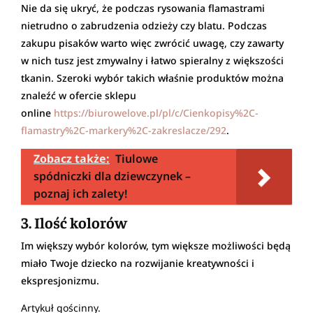
Nie da się ukryć, że podczas rysowania flamastrami
nietrudno o zabrudzenia odzieży czy blatu. Podczas
zakupu pisaków warto więc zwrócić uwagę, czy zawarty
w nich tusz jest zmywalny i łatwo spieralny z większości
tkanin. Szeroki wybór takich właśnie produktów można
znaleźć w ofercie sklepu
online
https://biurowelove.pl/pl/c/Cienkopisy%2C-
flamastry%2C-markery%2C-zakreslacze/292
.
Zobacz także:
Tiulowe
spódniczki dla dziewczynek –
poznaj ich zalety!
3. Ilość kolorów
Im większy wybór kolorów, tym większe możliwości będą
miało Twoje dziecko na rozwijanie kreatywności i
ekspresjonizmu.
Artykuł gościnny.