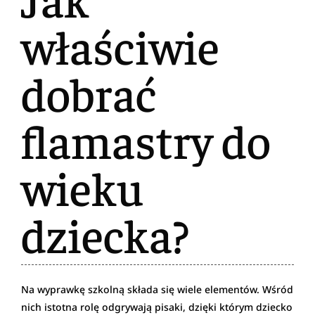
właściwie
dobrać
flamastry do
wieku
dziecka?
Na wyprawkę szkolną składa się wiele elementów. Wśród
nich istotna rolę odgrywają pisaki, dzięki którym dziecko