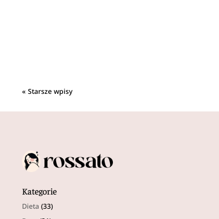
Łechtaczka jest jedynym narządem ciała
człowieka, który służy wyłącznie odczuwaniu
przyjemności. Orgazm spowodowany...
« Starsze wpisy
Kategorie
Dieta
(33)