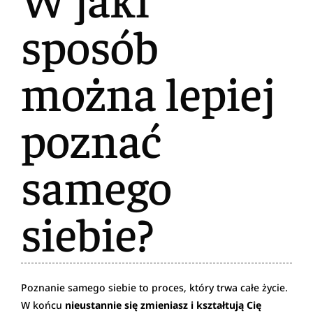
sposób
można lepiej
poznać
samego
siebie?
Poznanie samego siebie to proces, który trwa całe życie.
W końcu
nieustannie się zmieniasz i kształtują Cię