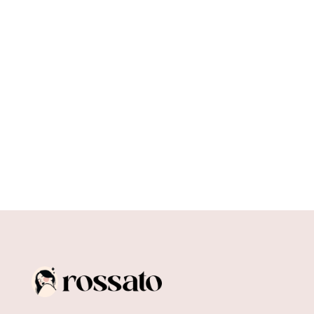
Flirtowanie to sztuka, którą można opanować,
aby zbudować lepsze relacje z mężczyznami i
zwiększyć swoją atrakcyjność....