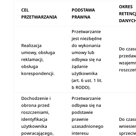
OKRES
CEL
PODSTAWA
RETENCJ
PRZETWARZANIA
PRAWNA
DANYC
Przetwarzanie
jest niezbędne
Realizacja
do wykonania
Do czas
umowy, obsługa
umowy lub
przedaw
reklamacji,
odbywa się na
wzajem
obsługa
żądanie
roszcze
korespondencji.
użytkownika
(art. 6 ust. 1 lit.
b RODO).
Dochodzenie i
Przetwarzanie
obrona przed
odbywa się na
roszczeniami,
podstawie
identyfikacja
prawnie
Do czas
użytkownika
uzasadnionego
wniesie
powracającego,
interesu
sprzeci