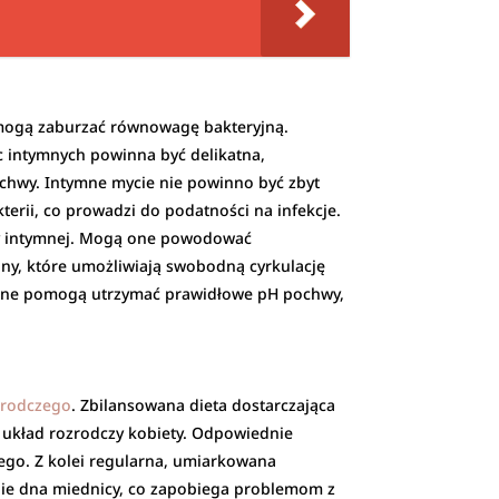
 mogą zaburzać równowagę bakteryjną.
c intymnych powinna być delikatna,
chwy. Intymne mycie nie powinno być zbyt
rii, co prowadzi do podatności na infekcje.
icy intymnej. Mogą one powodować
iny, które umożliwiają swobodną cyrkulację
iczne pomogą utrzymać prawidłowe pH pochwy,
zrodczego
. Zbilansowana dieta dostarczająca
a układ rozrodczy kobiety. Odpowiednie
ego. Z kolei regularna, umiarkowana
nie dna miednicy, co zapobiega problemom z