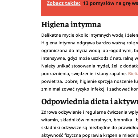
Zobacz także:
13 pomysłów na grę ws
Higiena intymna
Delikatne mycie okolic intymnych wodą i że
Higiena intymna odgrywa bardzo ważną rolę w
ograniczona do mycia wodą lub łagodnymi, b
intensywne, gdyż może uszkodzić naturalną w
Należy unikać stosowania mydeł, żeli z doda
podrażnienia, swędzenie i stany zapalne.
Biel
powietrza. Dobrej higienie sprzyja noszenie
zminimalizować ryzyko infekcji i zachować ko
Odpowiednia dieta i aktyw
Zdrowe odżywianie i regularne ćwiczenia wp
witamin, składników mineralnych, błonnika i 
składniki odżywcze są niezbędne do prawidło
aktywność fizyczna poprawia krążenie miedni