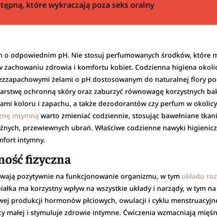
tępną, które wykraczają poza seks oralny
lem o odpowiednim pH. Nie stosuj perfumowanych środków, które
 zachowaniu zdrowia i komfortu kobiet. Codzienna higiena okoli
ezzapachowymi żelami o pH dostosowanym do naturalnej flory po
arstwę ochronną skóry oraz zaburzyć równowagę korzystnych bakte
tkami koloru i zapachu, a także dezodorantów czy perfum w okol
iznę intymną
warto zmieniać codziennie, stosując bawełniane tkan
 luźnych, przewiewnych ubrań. Właściwe codzienne nawyki higien
mfort intymny.
ność fizyczna
ływają pozytywnie na funkcjonowanie organizmu, w tym
układu ro
białka ma korzystny wpływ na wszystkie układy i narządy, w tym n
wej produkcji hormonów płciowych, owulacji i cyklu menstruacyjn
cy małej i stymuluje zdrowie intymne. Ćwiczenia wzmacniają mięś