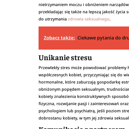
nietrzymaniem moczu i obniżeniem narządów r
przekładając się także na lepszą jakość życi
do utrzymania
zdrowia seksualnego
.
Zobacz także:
Ciekawe pytania do dru
Unikanie stresu
Przewlekły stres może powodować problemy ho
współczesnych kobiet, przyczyniając się do 
hormonalne, które zaburzają gospodarkę est
obniżonym popędem seksualnym, trudnościami 
kobiety znalezienia konstruktywnych sposobó
fizyczna, rozwijanie pasji i zainteresowań ora
psychologiem lub psychiatrą, jeśli poziom st
dobrostanu kobiety, w tym jej zdrowia seksua