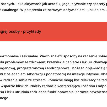
odnych. Taka aktywność jak aerobik, joga, pływanie czy spacery
a seksualnego. W połączeniu ze zdrowym odżywianiem i unikaniem 
giej osoby - przykłady
rmonalne i seksualne. Warto znaleźć sposoby na radzenie sobie 
wielu problemów ze zdrowiem. Przewlekłe napięcie i lęk uruchami
rogenową, progesteronową i androgenową. Może to objawiać się 
z osiąganiem satysfakcji i podatnością na infekcje intymne. Db
w radzenia sobie ze stresem. Pomocne mogą być relaksacyjne tec
z wsparcie bliskich. Należy zadbać o wystarczającą ilość snu i od
resu i lęku utrudnia codzienne funkcjonowanie. Zdrowie psychicz
lnego.