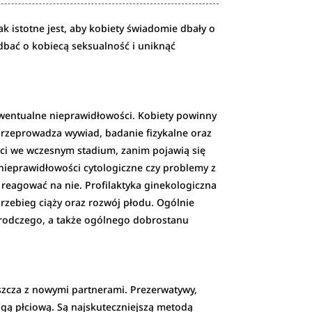
k istotne jest, aby kobiety świadomie dbały o
dbać o kobiecą seksualność i uniknąć
ewentualne nieprawidłowości. Kobiety powinny
 przeprowadza wywiad, badanie fizykalne oraz
ści we wczesnym stadium, zanim pojawią się
 nieprawidłowości cytologiczne czy problemy z
 reagować na nie. Profilaktyka ginekologiczna
rzebieg ciąży oraz rozwój płodu. Ogólnie
zrodczego, a także ogólnego dobrostanu
szcza z nowymi partnerami. Prezerwatywy,
gą płciową. Są najskuteczniejszą metodą