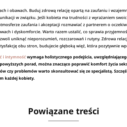
iach i obawach. Buduj zdrową relację opartą na zaufaniu i wzajem
nikacji w związku. Jeśli kobieta ma trudności z wyrażaniem swoic
tmosferze zaufania i akceptacji rozmawiać z partnerem o oczekiwa
awach i dyskomforcie. Warto razem ustalić, co sprawia przyjemnoś
ozwoli uniknąć nieporozumień, rozczarowań i rutyny. Zdrowa rela
atysfakcję obu stron, budujecie głęboką więź, która pozytywnie w
ć i intymność
wymaga holistycznego podejścia, uwzględniająceg
do powyższych porad, można znacząco poprawić komfort życia se
w czy problemów warto skonsultować się ze specjalistą. Szczęśl
m każdej kobiety.
Powiązane treści