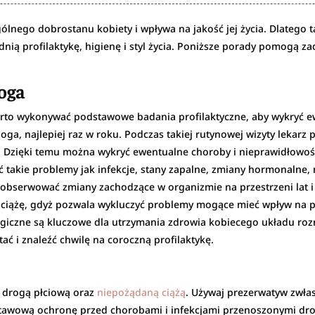
nego dobrostanu kobiety i wpływa na jakość jej życia. Dlatego ta
ią profilaktykę, higienę i styl życia. Poniższe porady pomogą za
loga
warto wykonywać podstawowe badania profilaktyczne, aby wykryć 
ga, najlepiej raz w roku. Podczas takiej rutynowej wizyty lekarz
ne. Dzięki temu można wykryć ewentualne choroby i nieprawidłowo
 takie problemy jak infekcje, stany zapalne, zmiany hormonalne,
 obserwować zmiany zachodzące w organizmie na przestrzeni lat i
h ciążę, gdyż pozwala wykluczyć problemy mogące mieć wpływ na p
logiczne są kluczowe dla utrzymania zdrowia kobiecego układu ro
ać i znaleźć chwilę na coroczną profilaktykę.
 drogą płciową oraz
niepożądaną ciążą
. Używaj prezerwatyw zwła
tawową ochronę przed chorobami i infekcjami przenoszonymi dro