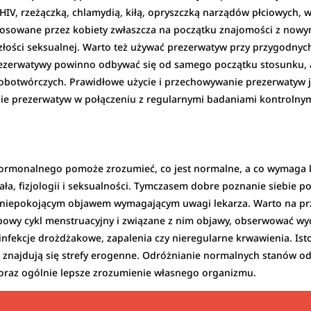
IV, rzeżączką, chlamydią, kiłą, opryszczką narządów płciowych, 
tosowane przez kobiety zwłaszcza na początku znajomości z nowy
złości seksualnej. Warto też używać prezerwatyw przy przygodnyc
prezerwatywy powinno odbywać się od samego początku stosunku,
obotwórczych. Prawidłowe użycie i przechowywanie prezerwatyw je
anie prezerwatyw w połączeniu z regularnymi badaniami kontroln
ormonalnego pomoże zrozumieć, co jest normalne, a co wymaga kon
ała, fizjologii i seksualności. Tymczasem dobre poznanie siebie 
co niepokojącym objawem wymagającym uwagi lekarza. Warto na prz
owy cykl menstruacyjny i związane z nim objawy, obserwować wydz
infekcje drożdżakowe, zapalenia czy nieregularne krwawienia. Ist
e znajdują się strefy erogenne. Odróżnianie normalnych stanów o
by oraz ogólnie lepsze zrozumienie własnego organizmu.