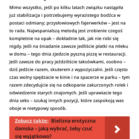
Mimo wszystko, jeśli po kilku latach związku nastąpiła
już stabilizacja i potrzebujemy wyrazistego bodźca w
postaci odmiany; przysłowiowych fajerwerków – jest na
to rada. Najwspanialszą metodą jest zrobienie czegoś
kompletnie na opak – dokładnie tak, jak nie robi się
nigdy. Jeśli na śniadanie zawsze jedliście płatki na mleku
w domu – tego dnia zjedzcie pyszną pizzę w restauracji.
Jeśli zawsze do pracy jeździliście taksówkami, osobno –
dziś jedźcie razem, skuterem z wypożyczalni. Jeśli często
czas wolny spędzacie w kinie i na spacerze w parku – tym
razem zdecydujcie się na odkopanie zakurzonych rolek i
odwiedzenie starych znajomych. Jeśli uprawiacie tego
dnia seks – szukaj innych pozycji, które zaspokoją was
oboje w nietypowy sposób.
Zobacz także:
Bielizna erotyczna
damska – jaką wybrać, żeby czuć
się wyjątkowo?