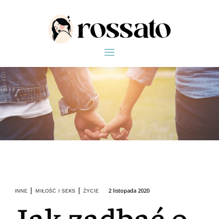
|
|
2 listopada 2020
INNE
MIŁOŚĆ I SEKS
ŻYCIE
Jak zadbać o