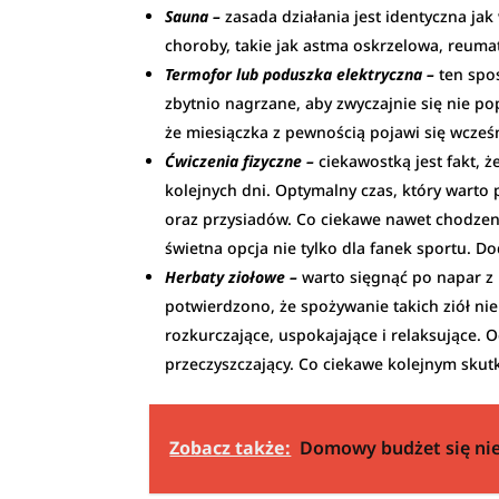
Sauna –
zasada działania jest identyczna ja
choroby, takie jak astma oskrzelowa, reuma
Termofor lub poduszka elektryczna –
ten spo
zbytnio nagrzane, aby zwyczajnie się nie p
że miesiączka z pewnością pojawi się wcześn
Ćwiczenia fizyczne –
ciekawostką jest fakt, 
kolejnych dni. Optymalny czas, który warto
oraz przysiadów. Co ciekawe nawet chodzen
świetna opcja nie tylko dla fanek sportu. 
Herbaty ziołowe –
warto sięgnąć po napar z 
potwierdzono, że spożywanie takich ziół nie
rozkurczające, uspokajające i relaksujące. 
przeczyszczający. Co ciekawe kolejnym sku
Zobacz także:
Domowy budżet się nie