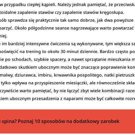
k w przypadku ciepłej kąpieli. Należy jednak pamiętać, że przeciws
toidalne zapalenie stawów czy zapalenie stawów kręgosłupa.
sób sprawdza się praktycznie tak samo dobrze, jak dwa powyższe 
oparzyć. Około półgodzinne seanse nagrzewające warto powtarzać p
iej.
że im bardziej intensywne ćwiczenia są wykonywane, tym większa sz
 poświęcić na trening to około 30 minut dziennie. Bardzo często 
ie po schodach, szybkie spacery, a nawet sprzątanie mieszkania 
Dodatkowo skutkiem ubocznym może być znaczące poprawienie kondy
malwy, dziurawca, imbiru, krwawnika pospolitego, natki pietrusz
 tylko wpływa na przyspieszenie miesiączki, ale równocześnie skł
Oczywiście warto pamiętać, by nie łączyć zbyt wiele kombinacji ra
tkiem ubocznym przesadzenia z naparami może być całkowite rozr
 spina? Poznaj 10 sposobów na dodatkowy zarobek