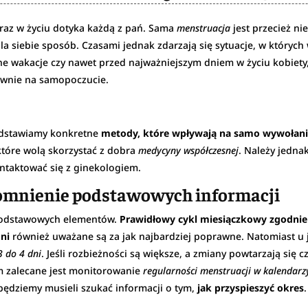
raz w życiu dotyka każdą z pań. Sama
menstruacja
jest przecież ni
a siebie sposób. Czasami jednak zdarzają się sytuacje, w których
 wakacje czy nawet przed najważniejszym dniem w życiu kobiety,
wnie na samopoczucie.
edstawiamy konkretne
metody, które wpływają na samo wywołani
które wolą skorzystać z dobra
medycyny współczesnej
. Należy jedna
ontaktować się z ginekologiem.
pomnienie podstawowych informacji
 podstawowych elementów.
Prawidłowy cykl miesiączkowy zgodni
dni
również uważane są za jak najbardziej poprawne. Natomiast u 
3 do 4 dni
. Jeśli rozbieżności są większe, a zmiany powtarzają się 
ym zalecane jest monitorowanie
regularności menstruacji w kalendarz
 będziemy musieli szukać informacji o tym,
jak przyspieszyć okres