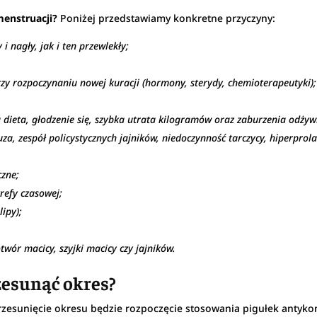
menstruacji?
Poniżej przedstawiamy konkretne przyczyny:
i nagły, jak i ten przewlekły;
zy rozpoczynaniu nowej kuracji (hormony, sterydy, chemioterapeutyki);
dieta, głodzenie się, szybka utrata kilogramów oraz zaburzenia odżywi
, zespół policystycznych jajników, niedoczynność tarczycy, hiperprol
czne;
refy czasowej;
ipy);
wór macicy, szyjki macicy czy jajników.
zesunąć okres?
zesunięcie okresu będzie rozpoczęcie stosowania pigułek antykon