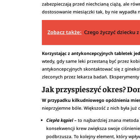
zabezpieczają przed niechcianą ciążą, ale r
dostosowanie miesiączki tak, by nie wypadła 
Zobacz także:
Czego życzyć dziecku z
Korzystając z antykoncepcyjnych tabletek j
wtedy, gdy same leki przestaną być przez kob
antykoncepcyjnych skontaktować się z gineko
zleconych przez lekarza badań. Eksperymenty
Jak przyspieszyć okres? Do
W przypadku kilkudniowego opóźnienia mies
nieprzyjemne bóle. Większość z nich była już
Ciepła kąpiel –
to najbardziej znana metoda
konsekwencji krew zwiększa swoje ciśnienie
podbrzusza. To kolejny element, który wpły