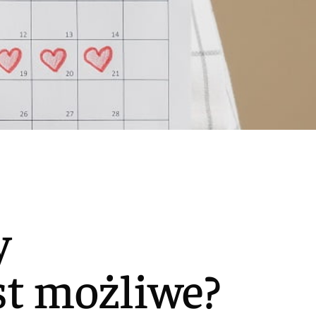
y
st możliwe?