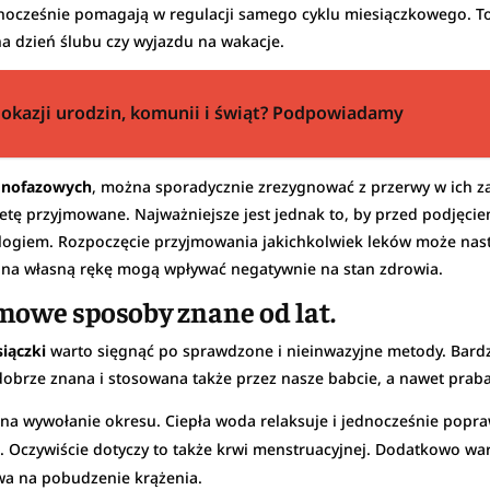
ównocześnie pomagają w regulacji samego cyklu miesiączkowego. T
na dzień ślubu czy wyjazdu na wakacje.
 okazji urodzin, komunii i świąt? Podpowiadamy
ednofazowych
, można sporadycznie zrezygnować z przerwy w ich z
ietę przyjmowane. Najważniejsze jest jednak to, by przed podjęci
logiem. Rozpoczęcie przyjmowania jakichkolwiek leków może nas
 na własną rękę mogą wpływać negatywnie na stan zdrowia.
mowe sposoby znane od lat.
iączki
warto sięgnąć po sprawdzone i nieinwazyjne metody. Bardz
 dobrze znana i stosowana także przez nasze babcie, a nawet praba
 na wywołanie okresu. Ciepła woda relaksuje i jednocześnie popr
. Oczywiście dotyczy to także krwi menstruacyjnej. Dodatkowo w
wa na pobudzenie krążenia.