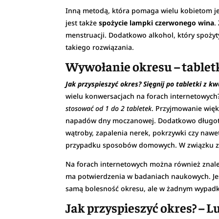
Inną metodą, która pomaga wielu kobietom j
jest także
spożycie lampki czerwonego wina
.
menstruacji. Dodatkowo alkohol, który spożyty
takiego rozwiązania.
Wywołanie okresu – tabletk
Jak przyspieszyć okres? Sięgnij po tabletki z 
wielu konwersacjach na forach internetowych?
stosować od 1 do 2 tabletek
. Przyjmowanie wię
napadów dny moczanowej. Dodatkowo długotrw
wątroby, zapalenia nerek, pokrzywki czy nawet
przypadku sposobów domowych. W związku z t
Na forach internetowych można również znal
ma potwierdzenia w badaniach naukowych. Jest
samą bolesność okresu, ale w żadnym wypadku
Jak przyspieszyć okres? – L