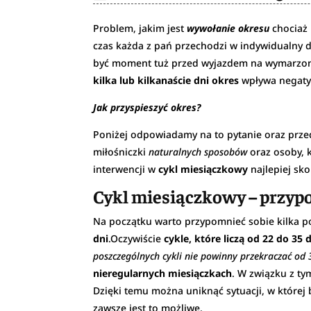
Problem, jakim jest
wywołanie okresu
chociaż 
czas każda z pań przechodzi w indywidualny dl
być moment tuż przed wyjazdem na wymarzone
kilka lub kilkanaście dni okres
wpływa negaty
Jak przyspieszyć okres?
Poniżej odpowiadamy na to pytanie oraz prz
miłośniczki
naturalnych sposobów
oraz osoby, 
interwencji w
cykl miesiączkowy
najlepiej sk
Cykl miesiączkowy – przy
Na początku warto przypomnieć sobie kilka
dni
.Oczywiście
cykle, które liczą od 22 do 35 
poszczególnych cykli nie powinny przekraczać od 
nieregularnych miesiączkach
. W związku z t
Dzięki temu można uniknąć sytuacji, w której
zawsze jest to możliwe.