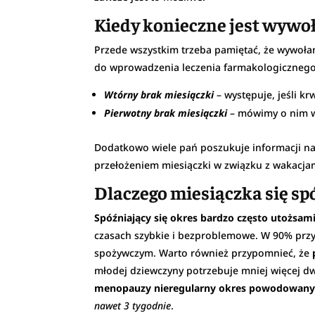
Kiedy konieczne jest wywo
Przede wszystkim trzeba pamiętać, że wywołan
do wprowadzenia leczenia farmakologicznego
Wtórny brak miesiączki
– występuje, jeśli kr
Pierwotny brak miesiączki
– mówimy o nim w p
Dodatkowo wiele pań poszukuje informacji na 
przełożeniem miesiączki w związku z wakacjam
Dlaczego miesiączka się sp
Spóźniający się okres bardzo często utożsamia
czasach szybkie i bezproblemowe. W 90% przy
spożywczym. Warto również przypomnieć, że
młodej dziewczyny potrzebuje mniej więcej dw
menopauzy nieregularny okres powodowany j
nawet 3 tygodnie
.