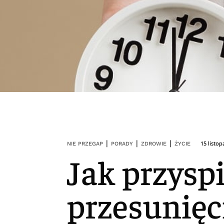
|
|
|
15 listo
NIE PRZEGAP
PORADY
ZDROWIE
ŻYCIE
Jak przysp
przesunięc