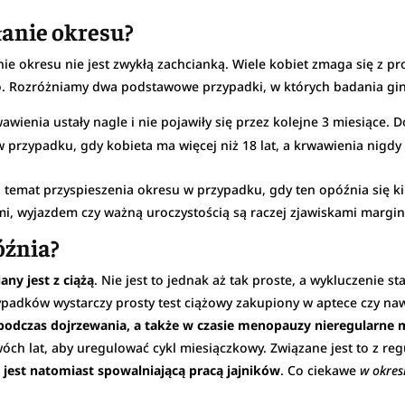
łanie okresu?
ie okresu nie jest zwykłą zachcianką. Wiele kobiet zmaga się z
. Rozróżniamy dwa podstawowe przypadki, w których badania gine
wawienia ustały nagle i nie pojawiły się przez kolejne 3 miesiące. 
rzypadku, gdy kobieta ma więcej niż 18 lat, a krwawienia nigdy si
temat przyspieszenia okresu w przypadku, gdy ten opóźnia się ki
i, wyjazdem czy ważną uroczystością są raczej zjawiskami margin
óźnia?
ny jest z ciążą
. Nie jest to jednak aż tak proste, a wykluczenie s
padków wystarczy prosty test ciążowy zakupiony w aptece czy n
podczas dojrzewania, a także w czasie menopauzy nieregularne 
óch lat, aby uregulować cykl miesiączkowy. Związane jest to z r
est natomiast spowalniającą pracą jajników
. Co ciekawe
w okres