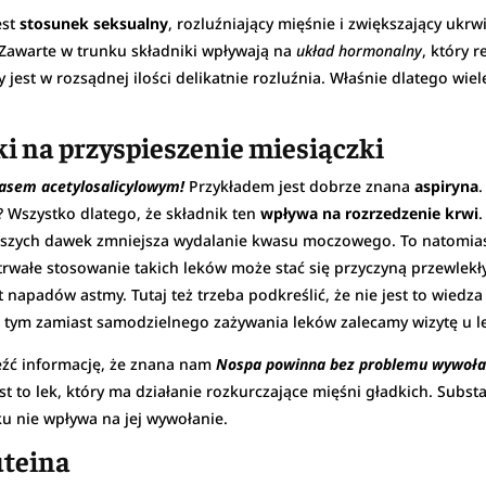
est
stosunek seksualny
, rozluźniający mięśnie i zwiększający ukrwi
 Zawarte w trunku składniki wpływają na
układ hormonalny
, który 
 jest w rozsądnej ilości delikatnie rozluźnia. Właśnie dlatego wi
i na przyspieszenie miesiączki
kwasem acetylosalicylowym!
Przykładem jest dobrze znana
aspiryna
 Wszystko dlatego, że składnik ten
wpływa na rozrzedzenie krwi
kszych dawek zmniejsza wydalanie kwasu moczowego. To natomia
ałe stosowanie takich leków może stać się przyczyną przewlekły
 napadów astmy. Tutaj też trzeba podkreślić, że nie jest to wiedz
ym zamiast samodzielnego zażywania leków zalecamy wizytę u l
eźć informację, że znana nam
Nospa powinna bez problemu wywoła
 to lek, który ma działanie rozkurczające mięśni gładkich. Subst
 nie wpływa na jej wywołanie.
uteina