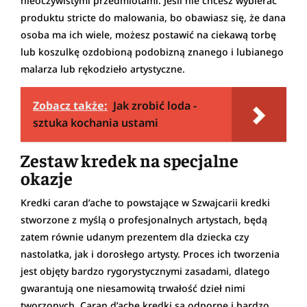
nieoczywistymi przedmiotami. Jeśli nie chcesz wybierać
produktu stricte do malowania, bo obawiasz się, że dana
osoba ma ich wiele, możesz postawić na ciekawą torbę
lub koszulkę ozdobioną podobizną znanego i lubianego
malarza lub rękodzieło artystyczne.
Zobacz także:
Jak zrobić loda -
sztuka kochania ustami
Zestaw kredek na specjalne
okazje
Kredki caran d’ache to powstające w Szwajcarii kredki
stworzone z myślą o profesjonalnych artystach, będą
zatem równie udanym prezentem dla dziecka czy
nastolatka, jak i dorosłego artysty. Proces ich tworzenia
jest objęty bardzo rygorystycznymi zasadami, dlatego
gwarantują one niesamowitą trwałość dzieł nimi
tworzonych. Caran d’ache kredki są odporne i bardzo