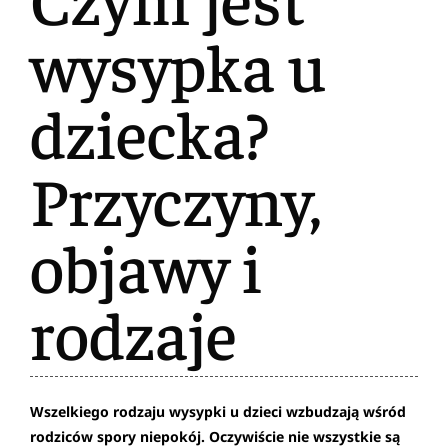
wysypka u
dziecka?
Przyczyny,
objawy i
rodzaje
Wszelkiego rodzaju wysypki u dzieci wzbudzają wśród
rodziców spory niepokój. Oczywiście nie
wszystkie są