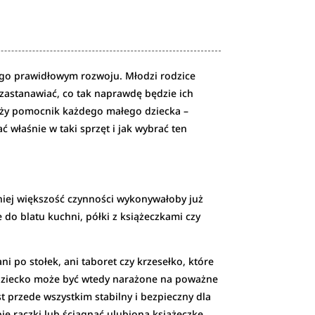
ego prawidłowym rozwoju. Młodzi rodzice
zastanawiać, co tak naprawdę będzie ich
leży pomocnik każdego małego dziecka –
 właśnie w taki sprzęt i jak wybrać ten
tniej większość czynności wykonywałoby już
 do blatu kuchni, półki z książeczkami czy
i po stołek, ani taboret czy krzesełko, które
 dziecko może być wtedy narażone na poważne
 przede wszystkim stabilny i bezpieczny dla
e rączki lub ściągnąć ulubioną książeczkę.