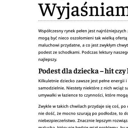
Wyjaśnia
Współczesny rynek pełen jest najróżniejszyc
mogą być nieco oszołomieni tak wielką ofert
maluchowi przydatne, a co jest zwykłym chwy
podest ze schodkami. Podczas lektury naszego
najlepszy.
Podest dla dziecka – hit czy 
Kilkuletnie dziecko zawsze jest pełne energii
samodzielnie. Niestety niektóre z nich wciąż s
umywalki w łazience to czynności, które mogą
Zwykle w takich chwilach przydaje się coś, po
nie dość, że mocno szurają po podłodze, to 
niebezpieczeństwo. Znacznie lepszym rozwiąza
malucha, który nie będzie miał problemu, by 