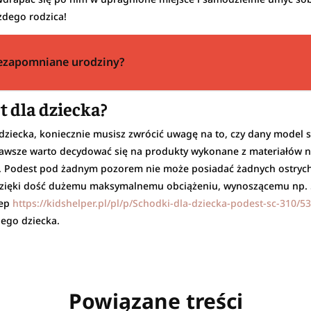
żdego rodzica!
niezapomniane urodziny?
t dla dziecka?
ziecka, koniecznie musisz zwrócić uwagę na to, czy dany model s
zawsze warto decydować się na produkty wykonane z materiałów n
F. Podest pod żadnym pozorem nie może posiadać żadnych ostrych 
, dzięki dość dużemu maksymalnemu obciążeniu, wynoszącemu np. 5
lep
https://kidshelper.pl/pl/p/Schodki-dla-dziecka-podest-sc-310/5
jego dziecka.
Powiązane treści