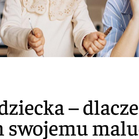
 dziecka – dlacz
en swojemu mal