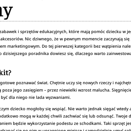
my
h zabawek i sprzętów edukacyjnych, które mają pomóc dziecku w j
ą akcesoriów. Nic dziwnego, że w pewnym momencie zaczynają się 
tem marketingowym. Do tej pierwszej kategorii bez wątpienia na
 dzisiejszego poradnika dowiesz się, dlaczego warto zainwestować
kit?
 i gotowe poznawać świat. Chętnie uczy się nowych rzeczy i najchę
ą poza jego zasięgiem – przez niewielki wzrost malucha. Sięgnięcie
 być dla niego nie lada wyzwaniami.
 czym dziecko mogłoby się wspiąć. Nie warto jednak sięgać wtedy an
dodatkowo mogą w każdej chwili zachwiać się lub odsunąć. Twoje
niem będzie wykorzystanie podestu ze schodkami. Taki sprzęt jest
wdrapać się po nim w upragnione miejsce i samodzielnie umyć sobi