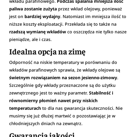
wkładu parafinowego.
Podczas spalania mniejsza ilość
paliwa zostanie zużyta
przez wkład olejowy, ponieważ
jest on
bardziej wydajny
. Natomiast im mniejsza ilość to
niższe koszty eksploatacji. Przekłada się to także na
rzadszą wymianę wkładów
co oszczędza nie tylko nasze
pieniądze, ale i czas.
Idealna opcja na zimę
Odporność na niskie temperatury w porównaniu do
wkładów parafinowych sprawia, że wkłady olejowe są
świetnym rozwiązaniem na sezon jesienno-zimowy
.
Szczególnie gdy wkłady przeznaczone są do użytku
zewnętrznego jest to ważny parametr.
Stabilność i
równomierny płomień nawet przy niskich
temperaturach
to dla nas gwarancja skuteczności. Nie
musimy się już dłużej martwić o pozostawiając je w
chłodniejszych dniach na zewnątrz.
Gwarancja jakości