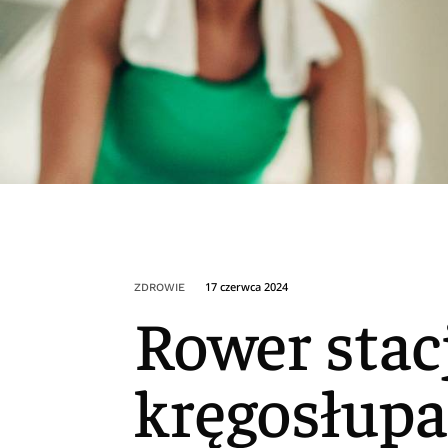
17 czerwca 2024
ZDROWIE
Rower stac
kręgosłup