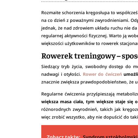
Rozmaite schorzenia kręgosłupa to współcześ
na co dzień z poważnymi zwyrodnieniami. Odp
jednak, że nad zdrowiem układu ruchu nie d
regularnej aktywności fizycznej. Warto ją w
większości użytkowników to rowerek stacjona
Rowerek treningowy – spos
Siedzący tryb życia, swobodny dostęp do mo
nadwagi i otyłości.
Rower do ćwiczeń
umożli
znacznie zwiększa prawdopodobieństwo, że ud
Regularne ćwiczenia przyśpieszają metaboli
większa masa ciała, tym większe staje się 
różnorodnych zwyrodnień, takich jak kręgo
więc zrobić wszystko, aby nie dopuścić do takie
Zobacz także:
Syndrom sztokholmski 