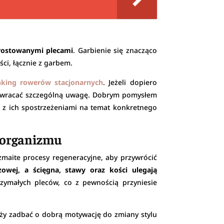
prostowanymi plecami
. Garbienie się znacząco
ci, łącznie z garbem.
nking rowerów stacjonarnych
. Jeżeli dopiero
y zwracać szczególną uwagę. Dobrym pomysłem
ę z ich spostrzeżeniami na temat konkretnego
e organizmu
maite procesy regeneracyjne, aby przywrócić
owej, a ścięgna, stawy oraz kości ulegają
rzymałych pleców, co z pewnością przyniesie
leży zadbać o dobrą motywację do zmiany stylu