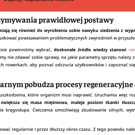
rzymywania prawidłowej postawy
niają się również do wyrobienia sobie nawyku siedzenia z wy
 skutkować powstawaniem problematycznych zwyrodnień w przyszłoś
etnie powinniśmy wybrać,
doskonałe źródło wiedzy stanowi
ra
y nie zdawać sobie sprawy, na jakie parametry sprzętu należ
ych rowerkach, aby poznać odczucia użytkowników i zapoznać si
narnym pobudza procesy regeneracyjn
ouszkodzenia, które organizm musi naprawić. Uruchamia więc roz
u
zwiększa się masa mięśniowa, maleje poziom tkanki tłuszcz
ie kręgosłupa. Ćwiczenia umożliwiają zbudowanie silnych, wyt
enować regularnie i przez dłuższy okres czasu. Z tego powodu na