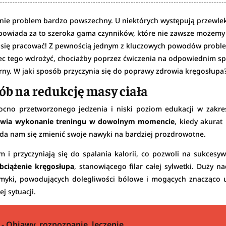
nie problem bardzo powszechny. U niektórych występują przewlekł
owiada za to szeroka gama czynników, które nie zawsze możemy 
a się pracować! Z pewnością jednym z kluczowych powodów probl
obec tego wdrożyć, chociażby poprzez ćwiczenia na odpowiednim s
rny. W jaki sposób przyczynia się do poprawy zdrowia kręgosłupa
ób na redukcję masy ciała
cno przetworzonego jedzenia i niski poziom edukacji w zakre
wia wykonanie treningu w dowolnym momencie
, kiedy akurat
a nam się zmienić swoje nawyki na bardziej prozdrowotne.
zm i przyczyniają się do spalania kalorii, co pozwoli na sukc
obciążenie kręgosłupa
, stanowiącego filar całej sylwetki. Duży
zmyki, powodujących dolegliwości bólowe i mogących znacząco 
j sytuacji.
- Objawy, rozpoznanie, leczenie