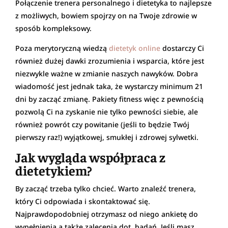
Połączenie trenera personalnego i dietetyka to najlepsze
z możliwych, bowiem spojrzy on na Twoje zdrowie w
sposób kompleksowy.
Poza merytoryczną wiedzą
dietetyk online
dostarczy Ci
również dużej dawki zrozumienia i wsparcia, które jest
niezwykle ważne w zmianie naszych nawyków. Dobra
wiadomość jest jednak taka, że wystarczy minimum 21
dni by zacząć zmianę. Pakiety fitness więc z pewnością
pozwolą Ci na zyskanie nie tylko pewności siebie, ale
również powrót czy powitanie (jeśli to będzie Twój
pierwszy raz!) wyjątkowej, smukłej i zdrowej sylwetki.
Jak wygląda współpraca z
dietetykiem?
By zacząć trzeba tylko chcieć. Warto znaleźć trenera,
który Ci odpowiada i skontaktować się.
Najprawdopodobniej otrzymasz od niego ankietę do
wypełnienia a także zalecenia dot. badań. Jeśli masz