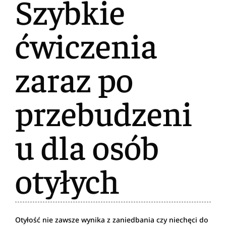
Szybkie
ćwiczenia
zaraz po
przebudzeni
u dla osób
otyłych
Otyłość nie zawsze wynika z zaniedbania czy niechęci do