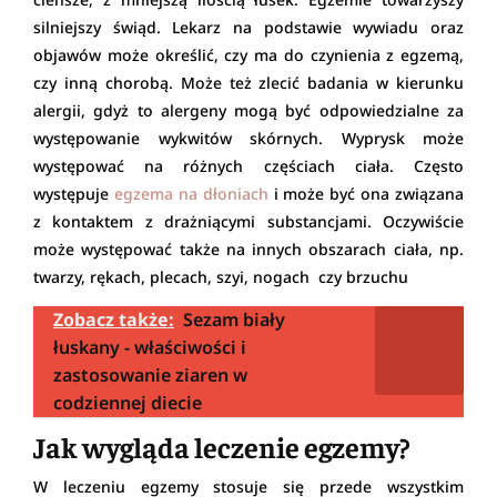
silniejszy świąd. Lekarz na podstawie wywiadu oraz
objawów może określić, czy ma do czynienia z egzemą,
czy inną chorobą. Może też zlecić badania w kierunku
alergii, gdyż to alergeny mogą być odpowiedzialne za
występowanie wykwitów skórnych. Wyprysk może
występować na różnych częściach ciała. Często
występuje
egzema na dłoniach
i może być ona związana
z kontaktem z drażniącymi substancjami. Oczywiście
może występować także na innych obszarach ciała, np.
twarzy, rękach, plecach, szyi, nogach czy brzuchu
Zobacz także:
Sezam biały
łuskany - właściwości i
zastosowanie ziaren w
codziennej diecie
Jak wygląda leczenie egzemy?
W leczeniu egzemy stosuje się przede wszystkim