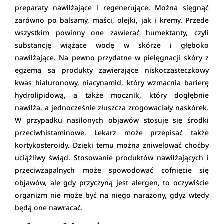
preparaty nawilżające i regenerujące. Można sięgnąć
zarówno po balsamy, maści, olejki, jak i kremy. Przede
wszystkim powinny one zawierać humektanty, czyli
substancję wiążące wodę w skórze i głęboko
nawilżające. Na pewno przydatne w pielęgnacji skóry z
egzemą są produkty zawierające niskocząsteczkowy
kwas hialuronowy, niacynamid, który wzmacnia barierę
hydrolipidową, a także mocznik, który dogłębnie
nawilża, a jednocześnie złuszcza zrogowaciały naskórek.
W przypadku nasilonych objawów stosuje się środki
przeciwhistaminowe. Lekarz może przepisać także
kortykosteroidy. Dzięki temu można zniwelować choćby
uciążliwy świąd. Stosowanie produktów nawilżających i
przeciwzapalnych może spowodować cofnięcie się
objawów, ale gdy przyczyną jest alergen, to oczywiście
organizm nie może być na niego narażony, gdyż wtedy
będą one nawracać.