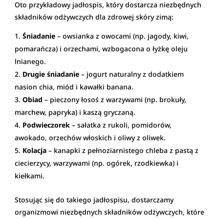
Oto przykładowy jadłospis, który dostarcza niezbędnych
składników odżywczych dla zdrowej skóry zimą:
Śniadanie
– owsianka z owocami (np. jagody, kiwi,
pomarańcza) i orzechami, wzbogacona o łyżkę oleju
lnianego.
Drugie śniadanie
– jogurt naturalny z dodatkiem
nasion chia, miód i kawałki banana.
Obiad
– pieczony łosoś z warzywami (np. brokuły,
marchew, papryka) i kaszą gryczaną.
Podwieczorek
– sałatka z rukoli, pomidorów,
awokado, orzechów włoskich i oliwy z oliwek.
Kolacja
– kanapki z pełnoziarnistego chleba z pastą z
ciecierzycy, warzywami (np. ogórek, rzodkiewka) i
kiełkami.
Stosując się do takiego jadłospisu, dostarczamy
organizmowi niezbędnych składników odżywczych, które