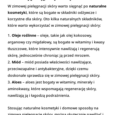
W zimowej pielęgnacji skóry warto sięgnąć po
naturalne
kosmetyki
, które są bogate w składniki odżywcze i
korzystne dla skóry. Oto kilka naturalnych składników,
które warto wykorzystać w zimowej pielęgnacji skóry:
Oleje roślinne
– oleje, takie jak olej kokosowy,
arganowy czy migdałowy, są bogate w witaminy i kwasy
tłuszczowe, które intensywnie nawilżają i regenerują
skórę, jednocześnie chroniąc ją przed mrozem.
Miód
– miód posiada właściwości nawilżające,
przeciwzapalne i antybakteryjne, dzięki czemu
doskonale sprawdza się w zimowej pielęgnacji skóry.
Aloes
– aloes jest bogaty w witaminy, minerały i
aminokwasy, które wspomagają regenerację skóry,
nawilżają ją i łagodzą podrażnienia.
Stosując naturalne kosmetyki i domowe sposoby na
zimową pielęgnację skóry, można skutecznie nawilżyć i