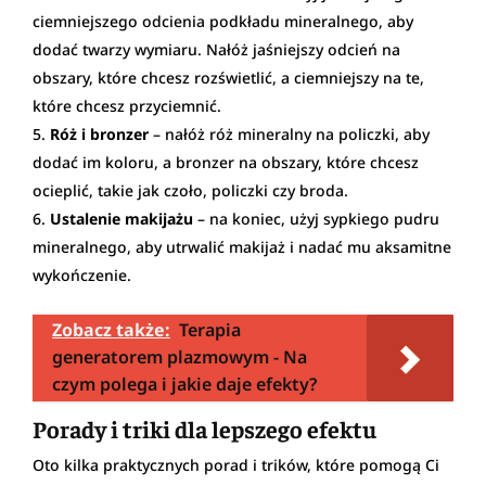
ciemniejszego odcienia podkładu mineralnego, aby
dodać twarzy wymiaru. Nałóż jaśniejszy odcień na
obszary, które chcesz rozświetlić, a ciemniejszy na te,
które chcesz przyciemnić.
Róż i bronzer
– nałóż róż mineralny na policzki, aby
dodać im koloru, a bronzer na obszary, które chcesz
ocieplić, takie jak czoło, policzki czy broda.
Ustalenie makijażu
– na koniec, użyj sypkiego pudru
mineralnego, aby utrwalić makijaż i nadać mu aksamitne
wykończenie.
Zobacz także:
Terapia
generatorem plazmowym - Na
czym polega i jakie daje efekty?
Porady i triki dla lepszego efektu
Oto kilka praktycznych porad i trików, które pomogą Ci