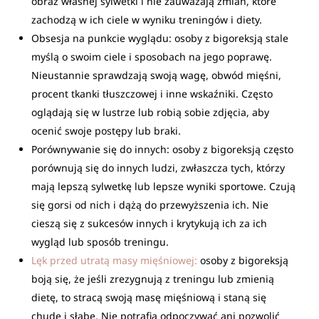
obraz własnej sylwetki i nie zauważają zmian, które
zachodzą w ich ciele w wyniku treningów i diety.
Obsesja na punkcie wyglądu: osoby z bigoreksją stale
myślą o swoim ciele i sposobach na jego poprawę.
Nieustannie sprawdzają swoją wagę, obwód mięśni,
procent tkanki tłuszczowej i inne wskaźniki. Często
oglądają się w lustrze lub robią sobie zdjęcia, aby
ocenić swoje postępy lub braki.
Porównywanie się do innych: osoby z bigoreksją często
porównują się do innych ludzi, zwłaszcza tych, którzy
mają lepszą sylwetkę lub lepsze wyniki sportowe. Czują
się gorsi od nich i dążą do przewyższenia ich. Nie
cieszą się z sukcesów innych i krytykują ich za ich
wygląd lub sposób treningu.
Lęk przed utratą masy mięśniowej:
osoby z bigoreksją
boją się, że jeśli zrezygnują z treningu lub zmienią
dietę, to stracą swoją masę mięśniową i staną się
chude i słabe. Nie potrafią odpoczywać ani pozwolić