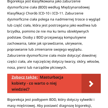
Bigoreksja jest klasyfikowana jako zaburzenie
dysmorficzne ciała (BDD) według Międzynarodowej
Klasyfikacji Chorób ICD-10 i ICD-11. Zaburzenie
dysmorficzne ciała polega na nadmiernej trosce o wygląd
lub część ciała, która jest postrzegana jako wadliwa lub
brzydka, pomimo że nie ma ku temu obiektywnych
podstaw. Osoby z BDD przejawiają kompulsywne
zachowania, takie jak sprawdzanie, ukrywanie,
poprawianie lub zmienianie swojego wyglądu.
Zaburzenie dysmorficzne ciała może dotyczyć dowolnej
części ciała, ale najczęściej dotyczy twarzy, skóry, włosów,
nosa, piersi lub narządów płciowych.
Zobacz także:
Masturbacja
kobiety - co warto o niej
wiedzieć?
Bigoreksja jest podtypem BDD, który dotyczy sylwetki i
masy mięśniowej. Aby postawić diagnozę bigoreksji,