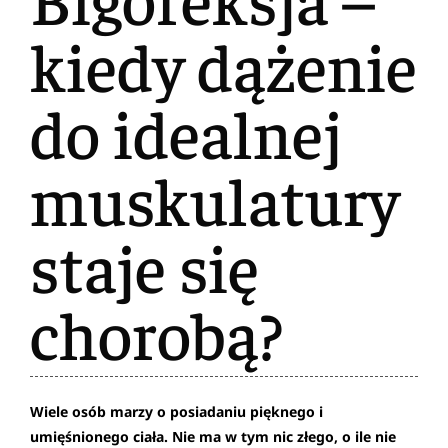
kiedy dążenie
do idealnej
muskulatury
staje się
chorobą?
Wiele osób marzy o posiadaniu pięknego i
umięśnionego ciała. Nie ma w tym nic złego, o ile nie