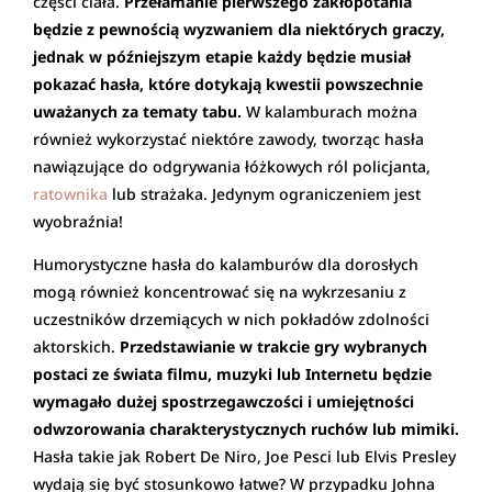
części ciała.
Przełamanie pierwszego zakłopotania
będzie z pewnością wyzwaniem dla niektórych graczy,
jednak w późniejszym etapie każdy będzie musiał
pokazać hasła, które dotykają kwestii powszechnie
uważanych za tematy tabu.
W kalamburach można
również wykorzystać niektóre zawody, tworząc hasła
nawiązujące do odgrywania łóżkowych ról policjanta,
ratownika
lub strażaka. Jedynym ograniczeniem jest
wyobraźnia!
Humorystyczne hasła do kalamburów dla dorosłych
mogą również koncentrować się na wykrzesaniu z
uczestników drzemiących w nich pokładów zdolności
aktorskich.
Przedstawianie w trakcie gry wybranych
postaci ze świata filmu, muzyki lub Internetu będzie
wymagało dużej spostrzegawczości i umiejętności
odwzorowania charakterystycznych ruchów lub mimiki.
Hasła takie jak Robert De Niro, Joe Pesci lub Elvis Presley
wydają się być stosunkowo łatwe? W przypadku Johna