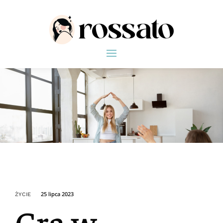
25 lipca 2023
ŻYCIE
Gra w