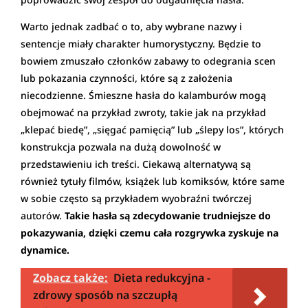
Warto jednak zadbać o to, aby wybrane nazwy i
sentencje miały charakter humorystyczny. Będzie to
bowiem zmuszało członków zabawy to odegrania scen
lub pokazania czynności, które są z założenia
niecodzienne. Śmieszne hasła do kalamburów mogą
obejmować na przykład zwroty, takie jak na przykład
„klepać biedę”, „sięgać pamięcią” lub „ślepy los”, których
konstrukcja pozwala na dużą dowolność w
przedstawieniu ich treści. Ciekawą alternatywą są
również tytuły filmów, książek lub komiksów, które same
w sobie często są przykładem wyobraźni twórczej
autorów.
Takie hasła są zdecydowanie trudniejsze do
pokazywania, dzięki czemu cała rozgrywka zyskuje na
dynamice.
Zobacz także:
Dieta redukcyjna -
zdrowy sposób na szczupłą