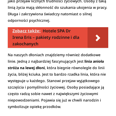
jako przejaw licznych trudności życiowych. Osoby z taką
linią życia mają skłonność do szukania ukojenia w pracy.
Długa i zakrzywiona świadczy natomiast o silnej
odporności psychicznej.
Zobacz także:
Hotele SPA Dr
Irena Eris – pakiety rodzinne i dla
zakochanych
Na naszych dłoniach znajdziemy również dodatkowe
linie. Jedną z najbardziej fascynujących jest
linia anioła
stróża na lewej dłoni
, która biegnie równolegle do linii
życia, bliżej kciuka. Jest to bardzo rzadka linia, która nie
występuje u każdego. Stanowi przejaw wyjątkowego
szczęścia i pomyślności życiowej. Osoby posiadające ją
często radzą sobie nawet z największymi życiowymi
niepowodzeniami. Pojawia się już w chwili narodzin i
symbolizuje opiekę przodków.