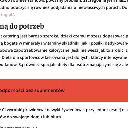
wo również stanowić poważny problem. Szczególnie jeśli masz 
dno oduczyć się również podjadania o niewłaściwych porach. Dobr
ring.pl/
.
ną do potrzeb
Fit catering jest bardzo szeroka, dzięki czemu możesz dopasować 
ą bogate w minerały i witaminy składniki, jak i posiłki dedykow
ż dobowe zapotrzebowanie kaloryczne. Jeśli nie wiesz jak to zrobić
Dieta dla sportowców kierowana jest do tych, którzy intensywnie
owodanów. Są również specjale diety dla osób zmagającymi się z 
 odporności bez suplementów
e Ci wyrobić prawidłowe nawyki żywieniowe, przy jednoczesnej os
ków do swojego domu lub biura.
le partnera serwisu.