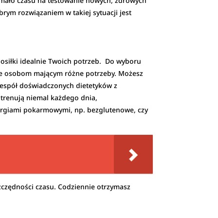
mało czasu na testowanie nowych, zdrowych
ym rozwiązaniem w takiej sytuacji jest
posiłki idealnie Twoich potrzeb. Do wyboru
ane osobom mającym różne potrzeby. Możesz
, zespół doświadczonych dietetyków z
 trenują niemal każdego dnia,
alergiami pokarmowymi, np. bezglutenowe, czy
zczędności czasu. Codziennie otrzymasz