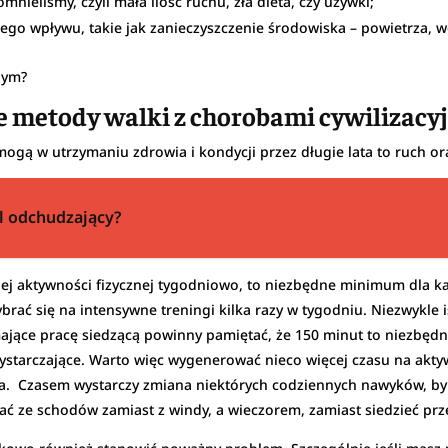
nieliśmy, czyli mała ilość ruchu, zła dieta, czy używki;
o wpływu, takie jak zanieczyszczenie środowiska – powietrza, wody
nym?
ze metody walki z chorobami cywilizac
ogą w utrzymaniu zdrowia i kondycji przez długie lata to ruch ora
jl odchudzający?
j aktywności fizycznej tygodniowo, to niezbędne minimum dla k
rać się na intensywne treningi kilka razy w tygodniu. Niezwykle is
ające pracę siedzącą powinny pamiętać, że 150 minut to niezb
ystarczające. Warto więc wygenerować nieco więcej czasu na aktywn
ńca. Czasem wystarczy zmiana niektórych codziennych nawyków, by
tać ze schodów zamiast z windy, a wieczorem, zamiast siedzieć prz