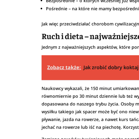
Bezpośrednie – o których wcześniej już wspom
Pośrednie – na które nie mamy bezpośrednieg
Jak więc przeciwdziałać chorobom cywilizacyj
Ruch i dieta – najważniejs
Jednym z najważniejszych aspektów, które pom
Zobacz także:
Jak zrobić dobry kokta
Naukowcy wykazali, że 150 minut umiarkowane
równomiernie po 30 minut dziennie lub też wyb
dopasowana do naszego trybu życia. Osoby m
wysiłku takiego jak spacer może być ono niew
pływanie, jazda na rowerze, a nawet kurs ta
jechać na rowerze lub iść na piechotę. Korzys