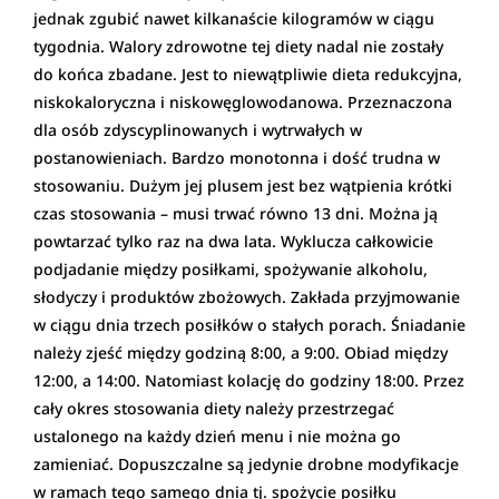
jednak zgubić nawet kilkanaście kilogramów w ciągu
tygodnia. Walory zdrowotne tej diety nadal nie zostały
do końca zbadane. Jest to niewątpliwie dieta redukcyjna,
niskokaloryczna i niskowęglowodanowa. Przeznaczona
dla osób zdyscyplinowanych i wytrwałych w
postanowieniach. Bardzo monotonna i dość trudna w
stosowaniu. Dużym jej plusem jest bez wątpienia krótki
czas stosowania – musi trwać równo 13 dni. Można ją
powtarzać tylko raz na dwa lata. Wyklucza całkowicie
podjadanie między posiłkami, spożywanie alkoholu,
słodyczy i produktów zbożowych. Zakłada przyjmowanie
w ciągu dnia trzech posiłków o stałych porach. Śniadanie
należy zjeść między godziną 8:00, a 9:00. Obiad między
12:00, a 14:00. Natomiast kolację do godziny 18:00. Przez
cały okres stosowania diety należy przestrzegać
ustalonego na każdy dzień menu i nie można go
zamieniać. Dopuszczalne są jedynie drobne modyfikacje
w ramach tego samego dnia tj. spożycie posiłku