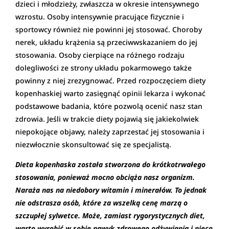
dzieci i młodzieży, zwłaszcza w okresie intensywnego
wzrostu. Osoby intensywnie pracujące fizycznie i
sportowcy również nie powinni jej stosować. Choroby
nerek, układu krążenia są przeciwwskazaniem do jej
stosowania. Osoby cierpiące na różnego rodzaju
dolegliwości ze strony układu pokarmowego także
powinny z niej zrezygnować. Przed rozpoczęciem diety
kopenhaskiej warto zasięgnąć opinii lekarza i wykonać
podstawowe badania, które pozwolą ocenić nasz stan
zdrowia. Jeśli w trakcie diety pojawią się jakiekolwiek
niepokojące objawy, należy zaprzestać jej stosowania i
niezwłocznie skonsultować się ze specjalistą.
Dieta kopenhaska została stworzona do krótkotrwałego
stosowania, ponieważ mocno obciąża nasz organizm.
Naraża nas na niedobory witamin i minerałów. To jednak
nie odstrasza osób, które za wszelką cenę marzą o
szczupłej sylwetce. Może, zamiast rygorystycznych diet,
warto wyrobić w sobie nawyk zdrowego odżywiania i nieco