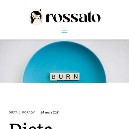
|
24 maja 2021
DIETA
PORADY
Dieta