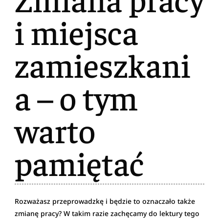
i miejsca
zamieszkani
a – o tym
warto
pamiętać
Rozważasz przeprowadzkę i będzie to oznaczało także
zmianę pracy? W takim razie zachęcamy do lektury tego