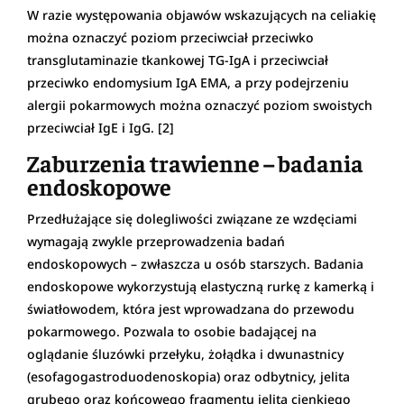
W razie występowania objawów wskazujących na celiakię
można oznaczyć poziom przeciwciał przeciwko
transglutaminazie tkankowej TG-IgA i przeciwciał
przeciwko endomysium IgA EMA, a przy podejrzeniu
alergii pokarmowych można oznaczyć poziom swoistych
przeciwciał IgE i IgG. [2]
Zaburzenia trawienne – badania
endoskopowe
Przedłużające się dolegliwości związane ze wzdęciami
wymagają zwykle przeprowadzenia badań
endoskopowych – zwłaszcza u osób starszych. Badania
endoskopowe wykorzystują elastyczną rurkę z kamerką i
światłowodem, która jest wprowadzana do przewodu
pokarmowego. Pozwala to osobie badającej na
oglądanie śluzówki przełyku, żołądka i dwunastnicy
(esofagogastroduodenoskopia) oraz odbytnicy, jelita
grubego oraz końcowego fragmentu jelita cienkiego