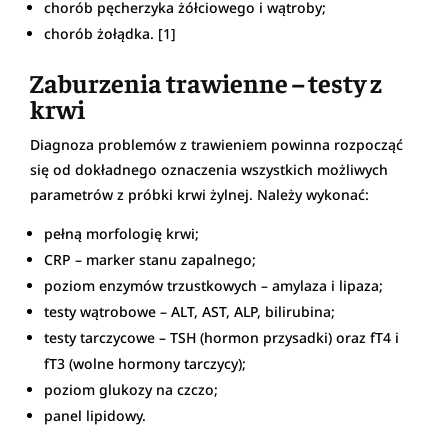
chorób pęcherzyka żółciowego i wątroby;
chorób żołądka. [1]
Zaburzenia trawienne – testy z
krwi
Diagnoza problemów z trawieniem powinna rozpocząć
się od dokładnego oznaczenia wszystkich możliwych
parametrów z próbki krwi żylnej. Należy wykonać:
pełną morfologię krwi;
CRP – marker stanu zapalnego;
poziom enzymów trzustkowych – amylaza i lipaza;
testy wątrobowe – ALT, AST, ALP, bilirubina;
testy tarczycowe – TSH (hormon przysadki) oraz fT4 i
fT3 (wolne hormony tarczycy);
poziom glukozy na czczo;
panel lipidowy.