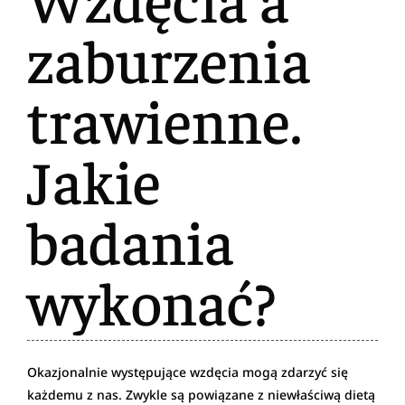
zaburzenia
trawienne.
Jakie
badania
wykonać?
Okazjonalnie występujące wzdęcia mogą zdarzyć się
każdemu z nas. Zwykle są powiązane z niewłaściwą dietą