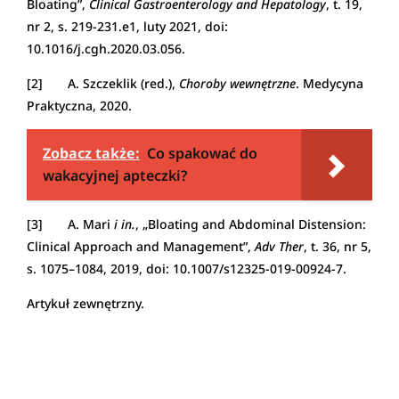
Bloating”,
Clinical Gastroenterology and Hepatology
, t. 19,
nr 2, s. 219-231.e1, luty 2021, doi:
10.1016/j.cgh.2020.03.056.
[2] A. Szczeklik (red.),
Choroby wewnętrzne
. Medycyna
Praktyczna, 2020.
Zobacz także:
Co spakować do
wakacyjnej apteczki?
[3] A. Mari
i in.
, „Bloating and Abdominal Distension:
Clinical Approach and Management”,
Adv Ther
, t. 36, nr 5,
s. 1075–1084, 2019, doi: 10.1007/s12325-019-00924-7.
Artykuł zewnętrzny.