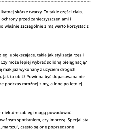
katnej skórze twarzy. To takie części ciała,
 ochrony przed zanieczyszczeniami i
o właśnie szczególnie zimą warto korzystać z
gi upiększające, takie jak stylizacja rzęs i
zy może lepiej wybrać solidną pielęgnację?
się makijaż wykonany z użyciem drogich
ą. Jak to obić? Powinna być dopasowana nie
ze podczas mroźnej zimy, a inne po letniej
u – niektóre zabiegi mogą powodować
 ważnym spotkaniem, czy imprezą. Specjalista
z „marszu”, często są one poprzedzone