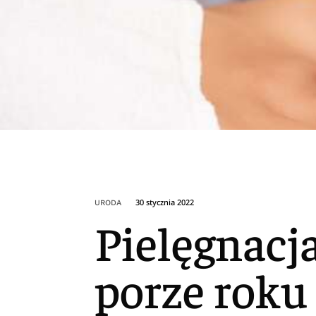
30 stycznia 2022
URODA
Pielęgnacj
porze roku