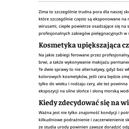
Zima to szczególnie trudna pora dla naszej skó
które szczególnie często są eksponowane na m
wirusami, ciepłe powietrze osadzające się n
profesjonalnych zabiegów pielęgnacyjnych w 
Kosmetyka upiększająca cz
Na jakie zabiegi ferowane przez profesjonaln
brwi, a także wykonywanie makijażu permanen
Te dwie sprawy to nie alternatywy, gdyż bez w
kolorowych kosmetyków, jeśli cera będzie zmę
tylko do wieku i rodzaju cery, ale też powinn
ekspozycji na silne słońce i słoną morską wod
Kiedy zdecydować się na wi
Ważna jest nie tylko znajomość kondycji i po
kilkudniowe podrażnienie i zaczerwienienie s
ze studia urody powinien zawsze doradzić odp