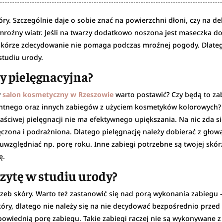
ry. Szczególnie daje o sobie znać na powierzchni dłoni, czy na deli
roźny wiatr. Jeśli na twarzy dodatkowo noszona jest maseczka do
a skórze zdecydowanie nie pomaga podczas mroźnej pogody. Dlateg
studiu urody.
y pielęgnacyjna?
y
salon kosmetyczny w Rzeszowie
warto postawić? Czy będą to zabie
tnego oraz innych zabiegów z użyciem kosmetyków kolorowych? C
łaściwej pielęgnacji nie ma efektywnego upiększania. Na nic zda 
czona i podrażniona. Dlatego pielęgnację należy dobierać z głow
a uwzględniać np. porę roku. Inne zabiegi potrzebne są twojej skór
ę.
zytę w studiu urody?
trzeb skóry. Warto też zastanowić się nad porą wykonania zabieg
kóry, dlatego nie należy się na nie decydować bezpośrednio przed
owiednią porę zabiegu. Takie zabiegi raczej nie są wykonywane 