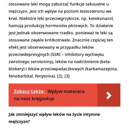
stosowane leki mogą zaburzać funkcje seksualne u
mężczyzn, jest ich wpływ na poziom testosteronu we
krwi. Niektóre leki przeciwgrzybicze, np. ketokonazol,
hamują produkcję hormonów płciowych. To działanie
jest jednak obserwowane rzadko, ponieważ te leki są
stosowane zwykle krótkotrwale. Znacznie częściej ten
efekt jest obserwowany w przypadku leków
przeciwdepresyjnych (SSRI – inhibitory wychwytu
zwrotnego serotoniny), leków na nadciśnienie (beta-
blokery) i leków przeciwpadaczkowych (karbamazepina,
fenobarbital, fenytoina). [2], [3]
Zobacz także:
Wpływ materaca
na nasz kręgosłup
Jak zmniejszyć wpływ leków na życie intymne
mężczyzn?