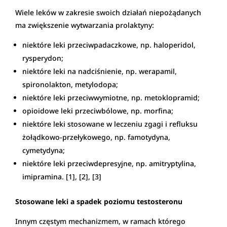
Wiele leków w zakresie swoich działań niepożądanych
ma zwiększenie wytwarzania prolaktyny:
niektóre leki przeciwpadaczkowe, np. haloperidol,
rysperydon;
niektóre leki na nadciśnienie, np. werapamil,
spironolakton, metylodopa;
niektóre leki przeciwwymiotne, np. metoklopramid;
opioidowe leki przeciwbólowe, np. morfina;
niektóre leki stosowane w leczeniu zgagi i refluksu
żołądkowo-przełykowego, np. famotydyna,
cymetydyna;
niektóre leki przeciwdepresyjne, np. amitryptylina,
imipramina. [1], [2], [3]
Stosowane leki a spadek poziomu testosteronu
Innym częstym mechanizmem, w ramach którego