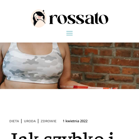
|
|
1 kwietnia 2022
DIETA
URODA
ZDROWIE
Jak szybko i