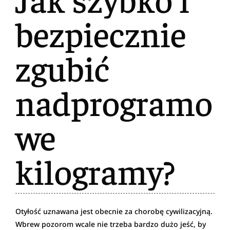
bezpiecznie
zgubić
nadprogramo
we
kilogramy?
Otyłość uznawana jest obecnie za chorobę cywilizacyjną.
Wbrew pozorom wcale nie trzeba bardzo dużo jeść, by