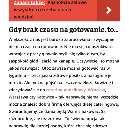
Zobacz także:
Paznokcie żelowe -
wszystko co trzeba o nich
wiedzieć
Gdy brak czasu na gotowanie, to…
Większość z nas jest bardzo zapracowana i zwyczajnie
nie ma czasu na gotowanie. Nie ma się co oszukiwać,
wracając z pracy głównie myśli się tylko o tym, by
zaspokoić głód i siąść na kanapie. Oczywiście i to można
jakoś rozwiązać. Otóż zawsze można gotować raz w
tygodniu – rzecz jasna zdrowe posiłki, a następnie je
mrozić. Ale można pójść na jeszcze większą łatwiznę i
zdecydować się na
catering pudełkowy. Wrocław
,
Warszawa czy Katowice – tak naprawdę niemal wszędzie
można znaleźć dobrą firmę oferującą dietę cateringową.
Gwarantujemy, że dania będą Wam smakować. Są
różnorodne, ale też zdrowe. To świetna opcja tak
naprawdę dla każdej osoby, która chce się zdrowo