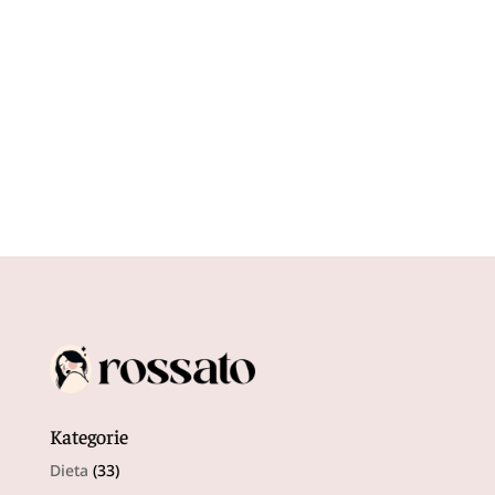
dbania o swoje zdrowie i urodę w
chłodniejszych miesiącach. W tym...
Kategorie
Dieta
(33)