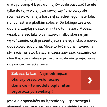
dlatego trampki będą do niej świetnie pasować i to nie
tylko do tej w wersji jeansowej czy flanelowej, ale
również wykonanej z bardziej szlachetnego materiału,
np. poliestru o gładkim splocie. Do takiego zestawu
dobierz czapkę z daszkiem – tak, to nie żart! Możesz
wszak znaleźć taką o zamszowym albo skórzanym
wykończeniu, czyli prezentującą się elegancko, a nawet
dodatkowo zdobioną. Może to być modna i wygodna
stylizacja na lato. Na szyi możesz zawiązać kaszmirową
chustkę, która wbrew pozorom wcale nie grzeje, nawet
gdy mocno świeci słońce.
Zobacz także:
Najmodniejsze
okulary przeciwsłoneczne
damskie – te modele będą hitem
tegorocznych wakacji!
Jest wiele sposobów na łączenie stylu sportowego i
eleganckiego. Wybierz inspirację dla siebie i ruszaj na