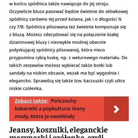
w końcu spódnica także nawiązuje do jej stroju.
Oczywiście bluza pasować będzie świetnie do ołówkowej
spódnicy zarówno tej przed kolana, jak i o długości ¾
czy 7/8. Spódnica plisowana też świetnie komponuje się
z bluzą. Możesz zdecydować się na połączenie białej
dzianinowej bluzy i niezwykle modnej obecnie
połyskującej spódnicy plisowanej, która nieco
przypomina rybią łuskę, np. z welurowego materiału. Do
takich zestawów możesz wybierać także botki lub
sandały na niskim obcasie, wszak ma być wygodnie i
elegancko. Sprawdzą się także tzw. kaczuszki czyli ultra
niskie czółenka.
Zobacz także:
Pończochy
kabaretki a popkultura: ikony
mody, które je uwielbiały
Jeansy, koszulki, eleganckie
marynarki i czółenka, czyli