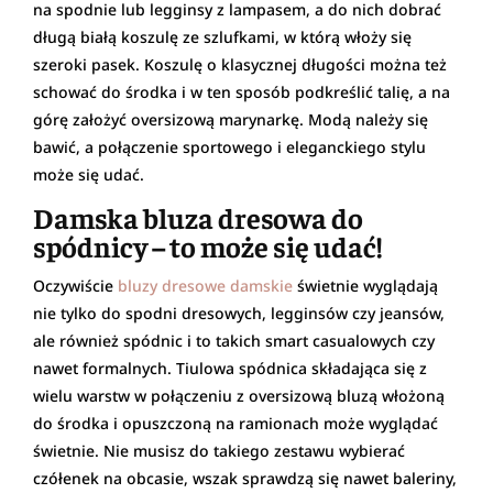
na spodnie lub legginsy z lampasem, a do nich dobrać
długą białą koszulę ze szlufkami, w którą włoży się
szeroki pasek. Koszulę o klasycznej długości można też
schować do środka i w ten sposób podkreślić talię, a na
górę założyć oversizową marynarkę. Modą należy się
bawić, a połączenie sportowego i eleganckiego stylu
może się udać.
Damska bluza dresowa do
spódnicy – to może się udać!
Oczywiście
bluzy dresowe damskie
świetnie wyglądają
nie tylko do spodni dresowych, legginsów czy jeansów,
ale również spódnic i to takich smart casualowych czy
nawet formalnych. Tiulowa spódnica składająca się z
wielu warstw w połączeniu z oversizową bluzą włożoną
do środka i opuszczoną na ramionach może wyglądać
świetnie. Nie musisz do takiego zestawu wybierać
czółenek na obcasie, wszak sprawdzą się nawet baleriny,