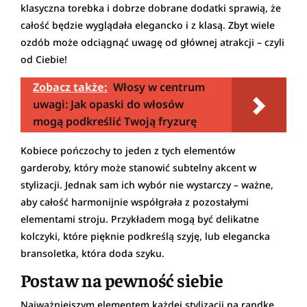
klasyczna torebka i dobrze dobrane dodatki sprawią, że
całość będzie wyglądała elegancko i z klasą. Zbyt wiele
ozdób może odciągnąć uwagę od głównej atrakcji – czyli
od Ciebie!
Zobacz także:
Włosy w centrum
uwagi: Jak opaski do włosów
mogą podkreślić Twoją fryzurę
Kobiece pończochy to jeden z tych elementów
garderoby, który może stanowić subtelny akcent w
stylizacji. Jednak sam ich wybór nie wystarczy – ważne,
aby całość harmonijnie współgrała z pozostałymi
elementami stroju. Przykładem mogą być delikatne
kolczyki, które pięknie podkreślą szyję, lub elegancka
bransoletka, która doda szyku.
Postaw na pewność siebie
Najważniejszym elementem każdej stylizacji na randkę