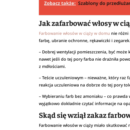
Zobacz także:
Szablony do przedłużan
Jak zafarbować włosy w ci
Farbowanie włosów w ciąży w domu
nie różni
farbę, ubranie ochronne, rękawiczki i zegarek.
– Dobrej wentylacji pomieszczenia, być może k
nawet jeśli do tej pory farba nie drażniła po
z mdłościami.
– Teście uczuleniowym – nieważne, który raz f
reakcja uczuleniowa na dobrze do tej pory t
– Wybieraniu farb bez amoniaku – co prawda w
wyjątkowo dokładnie czytać informacje na o
Skąd się wziął zakaz farbo
Farbowanie włosów w ciąży miało skutkować ru