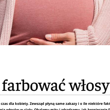
farbować włosy 
 czas dla kobiety. Zewsząd płyną same zakazy i o ile niektóre fakt
ia włosów w ciąży. Obalamy mity i zdradzamy, jak bezpiecznie f