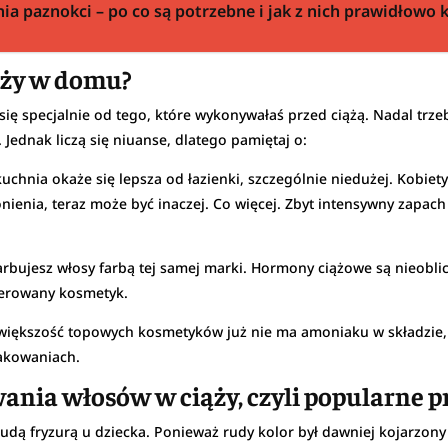
ia paznokci – po co są potrzebne i jak z nich prawidłowo 
ąży w domu?
 się specjalnie od tego, które wykonywałaś przed ciążą. Nadal trz
 Jednak liczą się niuanse, dlatego pamiętaj o:
uchnia okaże się lepsza od łazienki, szczególnie niedużej. Kobiet
wonienia, teraz może być inaczej. Co więcej. Zbyt intensywny zap
arbujesz włosy farbą tej samej marki. Hormony ciążowe są nieoblic
olerowany kosmetyk.
iększość topowych kosmetyków już nie ma amoniaku w składzie, al
pakowaniach.
wania włosów w ciąży, czyli popularne 
dą fryzurą u dziecka. Ponieważ rudy kolor był dawniej kojarzony