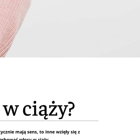
w ciąży?
ycznie mają sens, to inne wzięły się z
arbować włosy w ciąży.