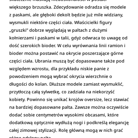
większego brzuszka. Zdecydowanie odradza się modele
z paskami, ale głęboki dekolt będzie już mile widziany,
wysmukli niektóre części ciała. Właścicielki figury
„gruszki” dobrze wyglądają w paltach z dużymi
kołnierzami i paskami w talii, gdyż odwraca to uwagę od
dość szerokich bioder. W celu wyrównania linii ramion i
bioder można postawić na okrycie poszerzające górne
części ciała. Ubrania muszą być dopasowane także pod
względem wzrostu, dla przykładu niskie panie z
powodzeniem mogą wybrać okrycia wierzchnie o
długości do kolan. Dłuższe modele zamiast wysmuklić,
przytłoczą całą sylwetkę, co zadziała na niekorzyść
kobiety. Powinno się unikać krojów oversize, lecz stawiać
na bardziej dopasowane palta. Zawsze można oczywiście
dodać sobie centymetrów wysokimi obcasami, które
dodatkową optycznie wydłużą nogi i podkreślą elegancję
całej zimowej stylizacji. Rolę główną mogą w nich grać
różne odsłony palta.