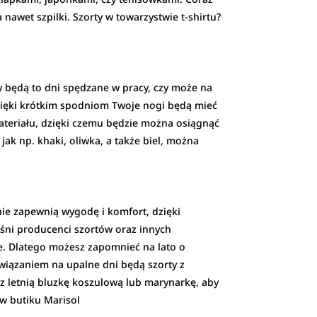
 nawet szpilki. Szorty w towarzystwie t-shirtu?
y będą to dni spędzane w pracy, czy może na
zięki krótkim spodniom Twoje nogi będą mieć
ateriału, dzięki czemu będzie można osiągnąć
k np. khaki, oliwka, a także biel, można
ie zapewnią wygodę i komfort, dzięki
eśni producenci szortów oraz innych
e. Dlatego możesz zapomnieć na lato o
związaniem na upalne dni będą szorty z
erz letnią bluzkę koszulową lub marynarkę, aby
 w butiku Marisol