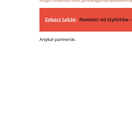
https://marisol.com.pl/kategoria/sukienki-
Zobacz także:
Nowości od stylistów –
Artykuł partnerski.