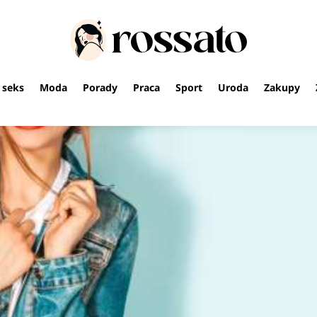
i seks
Moda
Porady
Praca
Sport
Uroda
Zakupy