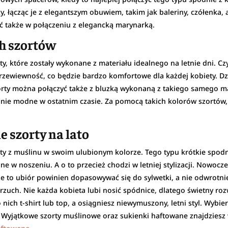
y, łącząc je z elegantszym obuwiem, takim jak baleriny, czółenka, a
yć także w połączeniu z elegancką marynarką.
h szortów
, które zostały wykonane z materiału idealnego na letnie dni. Cz
przewiewność, co będzie bardzo komfortowe dla każdej kobiety. D
orty można połączyć także z bluzką wykonaną z takiego samego m
ie modne w ostatnim czasie. Za pomocą takich kolorów szortów, ja
e szorty na lato
y z muślinu w swoim ulubionym kolorze. Tego typu krótkie spodn
 w noszeniu. A o to przecież chodzi w letniej stylizacji. Nowocz
e to ubiór powinien dopasowywać się do sylwetki, a nie odwrotni
brzuch. Nie każda kobieta lubi nosić spódnice, dlatego świetny ro
 nich t-shirt lub top, a osiągniesz niewymuszony, letni styl. Wybi
u. Wyjątkowe szorty muślinowe oraz sukienki haftowane znajdziesz