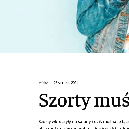
23 sierpnia 2021
MODA
Szorty muś
Szorty wkroczyły na salony i dziś można je łą
nich czują zarówno podczas beztroskich urlop