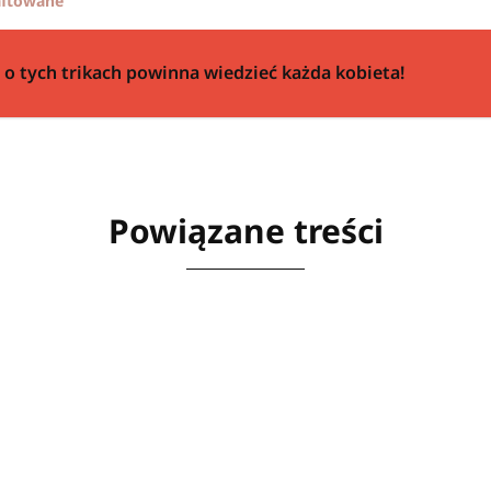
haftowane
 o tych trikach powinna wiedzieć każda kobieta!
Powiązane treści