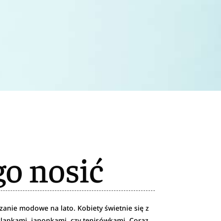
go nosić
zanie modowe na lato. Kobiety świetnie się z
klapkami, japonkami, czy tenisówkami. Coraz