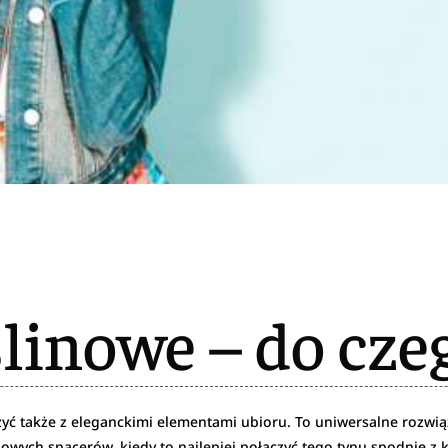
linowe – do cze
czyć także z eleganckimi elementami ubioru. To uniwersalne rozwią
owych spacerów, kiedy to najlepiej połączyć tego typu spodnie z 