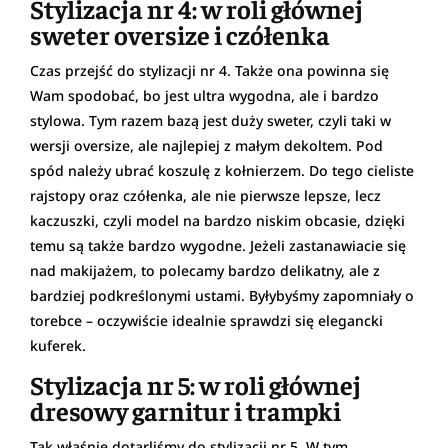
Stylizacja nr 4: w roli głównej
sweter oversize i czółenka
Czas przejść do stylizacji nr 4. Także ona powinna się
Wam spodobać, bo jest ultra wygodna, ale i bardzo
stylowa. Tym razem bazą jest duży sweter, czyli taki w
wersji oversize, ale najlepiej z małym dekoltem. Pod
spód należy ubrać koszulę z kołnierzem. Do tego cieliste
rajstopy oraz czółenka, ale nie pierwsze lepsze, lecz
kaczuszki, czyli model na bardzo niskim obcasie, dzięki
temu są także bardzo wygodne. Jeżeli zastanawiacie się
nad makijażem, to polecamy bardzo delikatny, ale z
bardziej podkreślonymi ustami. Byłybyśmy zapomniały o
torebce – oczywiście idealnie sprawdzi się elegancki
kuferek.
Stylizacja nr 5: w roli głównej
dresowy garnitur i trampki
Tak właśnie dotarliśmy do stylizacji nr 5. W tym