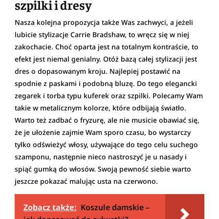
szpilki i dresy
Nasza kolejna propozycja także Was zachwyci, a jeżeli
lubicie stylizacje Carrie Bradshaw, to wręcz się w niej
zakochacie. Choć oparta jest na totalnym kontraście, to
efekt jest niemal genialny. Otóż bazą całej stylizacji jest
dres o dopasowanym kroju. Najlepiej postawić na
spodnie z paskami i podobną bluzę. Do tego elegancki
zegarek i torba typu kuferek oraz szpilki. Polecamy Wam
takie w metalicznym kolorze, które odbijają światło.
Warto też zadbać o fryzurę, ale nie musicie obawiać się,
że je ułożenie zajmie Wam sporo czasu, bo wystarczy
tylko odświeżyć włosy, używające do tego celu suchego
szamponu, następnie nieco nastroszyć je u nasady i
spiąć gumką do włosów. Swoją pewność siebie warto
jeszcze pokazać malując usta na czerwono.
Zobacz także:
Koszule damskie –