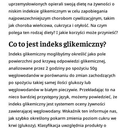
uprzemysłowionych opierali swoją dietę na żywności o
niskim indeksie glikemicznym w celu zapobiegania
najpowszechniejszym chorobom cywilizacyjnym, takim
jak choroba wieńcowa, cukrzyca i otyłość. Na czym
polega ten rodzaj diety? I jakie korzyści może przynieść?
Co to jest indeks glikemiczny?
Indeks glikemiczny moglibyśmy określić jako pole
powierzchni pod krzywą odpowiedzi glikemicznej,
analizowane przez 2 godziny po spożyciu 50g
węglowodanów w porównaniu do zmian zachodzących
po spożyciu takiej samej ilości glukozy lub
węglowodanów w białym pieczywie. Przekładając to na
nieco bardziej przystępny język, możemy powiedzieć, że
indeks glikemiczny jest systemem oceny żywności
zawierającej węglowodany. Wskaźnik ten informuje nas,
jak szybko określony pokarm zmienia poziom cukru we
krwi (glukozy). Klasyfikacja uwzględnia produkty o