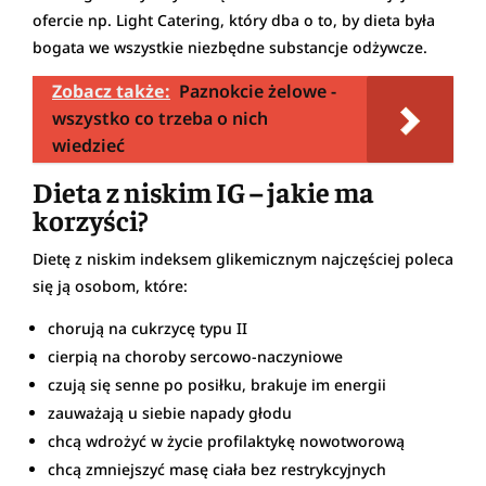
ofercie np. Light Catering, który dba o to, by dieta była
bogata we wszystkie niezbędne substancje odżywcze.
Zobacz także:
Paznokcie żelowe -
wszystko co trzeba o nich
wiedzieć
Dieta z niskim IG – jakie ma
korzyści?
Dietę z niskim indeksem glikemicznym najczęściej poleca
się ją osobom, które:
chorują na cukrzycę typu II
cierpią na choroby sercowo-naczyniowe
czują się senne po posiłku, brakuje im energii
zauważają u siebie napady głodu
chcą wdrożyć w życie profilaktykę nowotworową
chcą zmniejszyć masę ciała bez restrykcyjnych