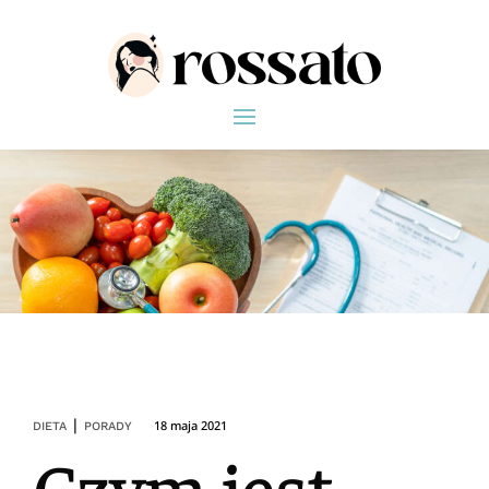
|
18 maja 2021
DIETA
PORADY
Czym jest