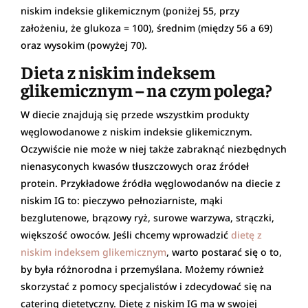
niskim indeksie glikemicznym (poniżej 55, przy
założeniu, że glukoza = 100), średnim (między 56 a 69)
oraz wysokim (powyżej 70).
Dieta z niskim indeksem
glikemicznym – na czym polega?
W diecie znajdują się przede wszystkim produkty
węglowodanowe z niskim indeksie glikemicznym.
Oczywiście nie może w niej także zabraknąć niezbędnych
nienasyconych kwasów tłuszczowych oraz źródeł
protein. Przykładowe źródła węglowodanów na diecie z
niskim IG to: pieczywo pełnoziarniste, mąki
bezglutenowe, brązowy ryż, surowe warzywa, strączki,
większość owoców. Jeśli chcemy wprowadzić
dietę z
niskim indeksem glikemicznym
, warto postarać się o to,
by była różnorodna i przemyślana. Możemy również
skorzystać z pomocy specjalistów i zdecydować się na
catering dietetyczny. Dietę z niskim IG ma w swojej