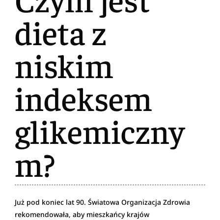
dieta z
niskim
indeksem
glikemiczny
m?
Już pod koniec lat 90. Światowa Organizacja Zdrowia
rekomendowała, aby mieszkańcy krajów