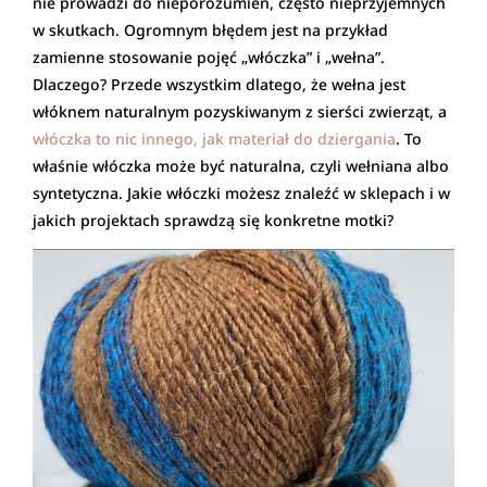
nie prowadzi do nieporozumień, często nieprzyjemnych
w skutkach. Ogromnym błędem jest na przykład
zamienne stosowanie pojęć „włóczka” i „wełna”.
Dlaczego? Przede wszystkim dlatego, że wełna jest
włóknem naturalnym pozyskiwanym z sierści zwierząt, a
włóczka to nic innego, jak materiał do dziergania
. To
właśnie włóczka może być naturalna, czyli wełniana albo
syntetyczna. Jakie włóczki możesz znaleźć w sklepach i w
jakich projektach sprawdzą się konkretne motki?