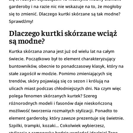
garderoby i na razie nic nie wskazuje na to, że mogłoby
się to zmienić. Dlaczego kurtki skórzane są tak modne?
Sprawdźmy!
Dlaczego kurtki skórzane wciąż
są modne?
Kurtka skórzana znana jest już od wielu lat na całym
świecie. Początkowo był to element charakteryzujący
buntowników, obecnie to ponadczasowy klasyk, który na
stałe zagościł w modzie. Pomimo zmieniających się
trendów, skóry pojawiają się co sezon i królują na
ulicach miast podczas chłodniejszych dni. Na czym więc
polega fenomen skórzanych kurtek? Szereg
różnorodnych modeli i fasonów daje nieskończoną
możliwość tworzenia rozmaitych stylizacji. Ponadto to
element garderoby, który zawsze prezentuje się świetnie.
Szpilki, trampki, kozaki… Cokolwiek wybierzesz,
stylizacja z ramoneską będzie wyglądać idealnie! Tego