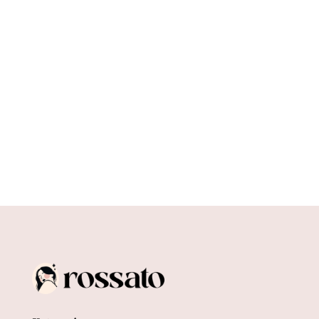
Moda ekologiczna: jak tworzyć zrównoważoną
garderobę? To pytanie, które coraz częściej
zadają sobie osoby świadome...