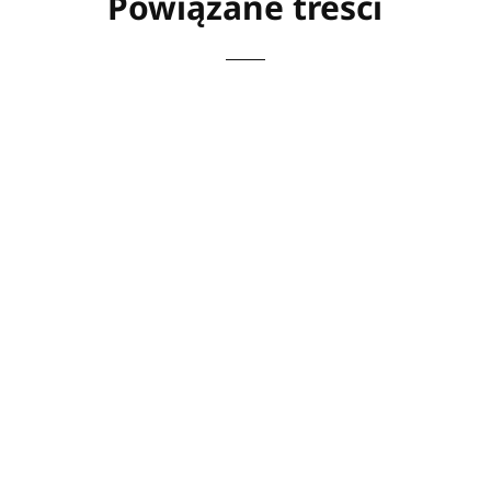
Powiązane treści
Stringi mają (chyba) tyleż samo zwolenników,
co przeciwników. Jednym się podobają, innym