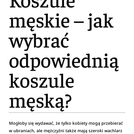
męskie – jak
wybrać
odpowiednią
koszule
męską?
Mogłoby się wydawać, że tylko kobiety mogą przebierać
w ubraniach, ale mężczyźni także mają szeroki wachlarz