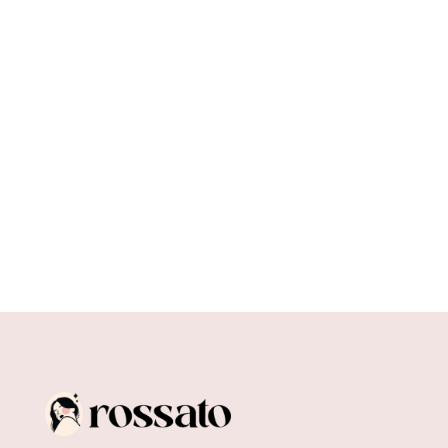
Moda ekologiczna: jak tworzyć zrównoważoną
garderobę? To pytanie, które coraz częściej
zadają sobie osoby świadome...