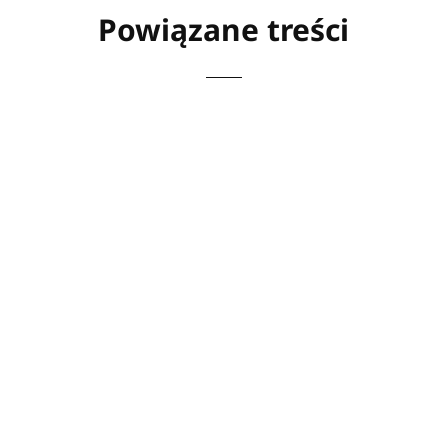
Powiązane treści
Stringi mają (chyba) tyleż samo zwolenników,