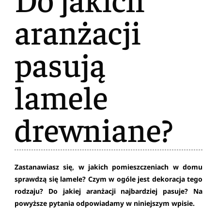
aranżacji
pasują
lamele
drewniane?
Zastanawiasz się, w jakich pomieszczeniach w domu
sprawdzą się lamele? Czym w ogóle jest dekoracja tego
rodzaju? Do jakiej aranżacji najbardziej pasuje? Na
powyższe pytania odpowiadamy w niniejszym wpisie.