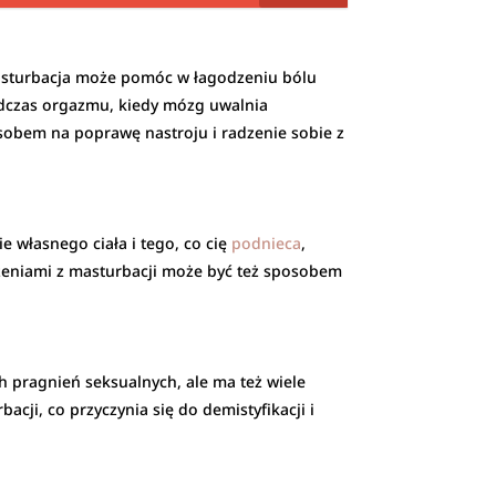
masturbacja może pomóc w łagodzeniu bólu
podczas orgazmu, kiedy mózg uwalnia
osobem na poprawę nastroju i radzenie sobie z
 własnego ciała i tego, co cię
podnieca
,
zeniami z masturbacji może być też sposobem
h pragnień seksualnych, ale ma też wiele
cji, co przyczynia się do demistyfikacji i