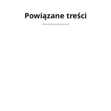
Powiązane treści