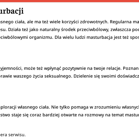
urbacji
snego ciała, ale ma też wiele korzyści zdrowotnych. Regularna 
esu. Działa też jako naturalny środek przeciwbólowy, zwłaszcza 
eciwbólowymi organizmu. Dla wielu ludzi masturbacja jest też sp
yjemności, może też wpłynąć pozytywnie na twoje relacje. Poznanie
awie waszego życia seksualnego. Dzielenie się swoimi doświadc
sploracji własnego ciała. Nie tylko pomaga w zrozumieniu własnyc
wo staje się coraz bardziej otwarte na rozmowy na temat masturba
era serwisu.