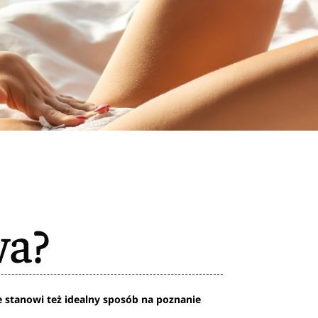
wa?
le stanowi też idealny sposób na poznanie