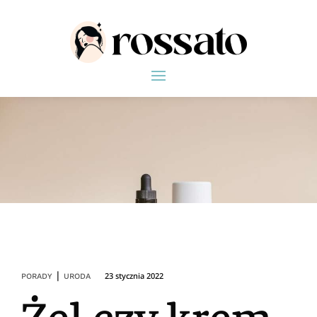
|
23 stycznia 2022
PORADY
URODA
Żel czy krem