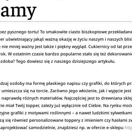
damy
 bez pysznego tortu! To smakowite ciasto biszkoptowe przekładan
er uświetniający jakąś ważną okazję w życiu naszym i naszych blis
nie mniej ważny jest także i piękny wygląd. Cukiernicy od lat prze
zrok. W ostatnim czasie bardzo popularne stało się też dekorowan
ozdoba? Tego dowiesz się z naszego dzisiejszego artykułu.
zaj ozdoby ma formę płaskiego napisu czy grafiki, do których prz
 umieszcza się na torcie. Zarówno jego włożenie, jak i wyjęcie jes
aprawdę różnych materiałów. Najczęściej jest to drewniana sklejka
dzie miał Twój topper, zależy już wyłącznie od Ciebie. Na rynku mo
tazyjne grafiki z motywami roślinnymi – a nawet ludzkimi sylwetkam
zą się również personalizowane toppery z imieniem czy hasłami z
zaprojektować samodzielnie, znajdziesz np. w ofercie e-sklepu
htt