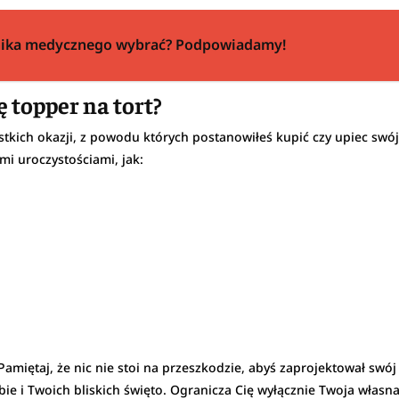
wnika medycznego wybrać? Podpowiadamy!
ę topper na tort?
kich okazji, z powodu których postanowiłeś kupić czy upiec swój 
mi uroczystościami, jak:
. Pamiętaj, że nic nie stoi na przeszkodzie, abyś zaprojektował swó
e i Twoich bliskich święto. Ogranicza Cię wyłącznie Twoja własna