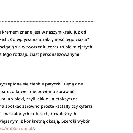
e kremem znane jest w naszym kraju już od
kich. Co wpływa na atrakcyjność tego ciasta?
ścigają się w tworzeniu coraz to piękniejszych
ie tego rodzaju ciast personalizowanymi
yczepione się cienkie patyczki. Będą one
t bardzo łatwe i nie powinno sprawiać
 lub plexi, czyli lekkie i nietoksyczne
żna spotkać zarówno proste kształty czy cyferki
i – w szalonych kolorach, również tych
wiązanymi z konkretną okazją. Szeroki wybór
ps://mf3d.com.pl/
.