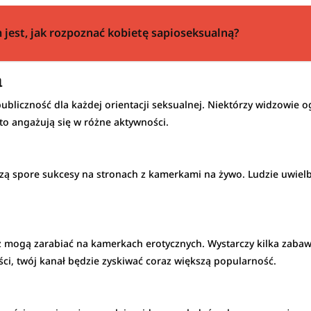
 jest, jak rozpoznać kobietę sapioseksualną?
a
publiczność dla każdej orientacji seksualnej. Niektórzy widzowie o
to angażują się w różne aktywności.
ą spore sukcesy na stronach z kamerkami na żywo. Ludzie uwielbi
mogą zarabiać na kamerkach erotycznych. Wystarczy kilka zabawek
ci, twój kanał będzie zyskiwać coraz większą popularność.