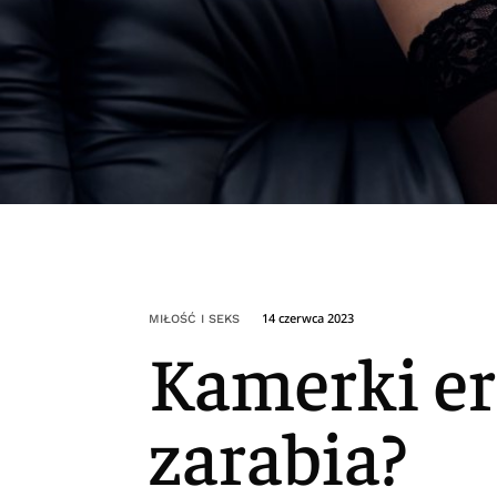
14 czerwca 2023
MIŁOŚĆ I SEKS
Kamerki er
zarabia?