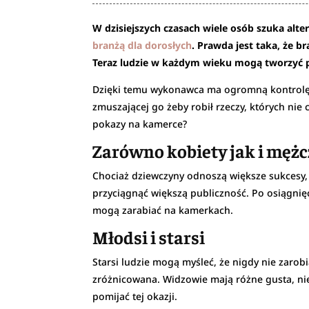
W dzisiejszych czasach wiele osób szuka alt
branżą dla dorosłych
. Prawda jest taka, że b
Teraz ludzie w każdym wieku mogą tworzyć p
Dzięki temu wykonawca ma ogromną kontrolę i 
zmuszającej go żeby robił rzeczy, których nie
pokazy na kamerce?
Zarówno kobiety jak i mężc
Chociaż dziewczyny odnoszą większe sukcesy,
przyciągnąć większą publiczność. Po osiągnięc
mogą zarabiać na kamerkach.
Młodsi i starsi
Starsi ludzie mogą myśleć, że nigdy nie zarob
zróżnicowana. Widzowie mają różne gusta, niek
pomijać tej okazji.