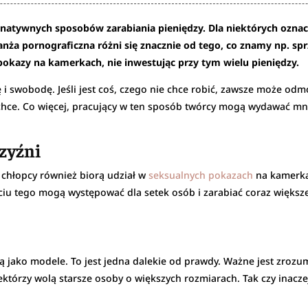
ernatywnych sposobów zarabiania pieniędzy. Dla niektórych ozna
ranża pornograficzna różni się znacznie od tego, co znamy np. sprz
okazy na kamerkach, nie inwestując przy tym wielu pieniędzy.
swobodę. Jeśli jest coś, czego nie chce robić, zawsze może odmó
 chce. Co więcej, pracujący w ten sposób twórcy mogą wydawać mni
zyźni
 chłopcy również biorą udział w
seksualnych pokazach
na kamerkac
iu tego mogą występować dla setek osób i zarabiać coraz większe k
ią jako modele. To jest jedna dalekie od prawdy. Ważne jest zrozu
tórzy wolą starsze osoby o większych rozmiarach. Tak czy inaczej,