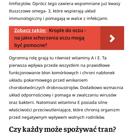
limfocytów. Oprócz tego zawiera wspomniane już kwasy
tłuszczowe omega- 3, które wspierają układ
immunologiczny i pomagają w walce z infekcjami.
Zobacz także:
Krople do oczu -
na jakie schorzenia oczu mogą
być pomocne?
Ogromną rolę grają tu również witaminy A i E. Ta
pierwsza wpływa przede wszystkim na prawidłowe
funkcjonowanie błon komórkowych i chroni nabłonek
układu pokarmowego przed wnikaniem
chorobotwórczych drobnoustrojów. Dodatkowo wzmacnia
układ odpornościowy i pomaga w zwalczaniu wirusów
oraz bakterii. Natomiast witamina E posiada silne
właściwości przeciwutleniające, które chronią organizm
przed negatywnym wpływem wolnych rodników.
Czy każdy może spożywać tran?