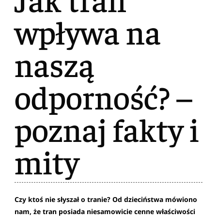
wpływa na
naszą
odporność? –
poznaj fakty i
mity
Czy ktoś nie słyszał o tranie? Od dzieciństwa mówiono
nam, że tran posiada niesamowicie cenne właściwości