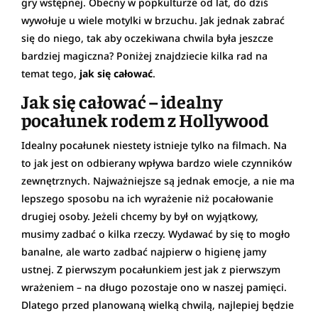
gry wstępnej. Obecny w popkulturze od lat, do dziś
wywołuje u wiele motylki w brzuchu. Jak jednak zabrać
się do niego, tak aby oczekiwana chwila była jeszcze
bardziej magiczna? Poniżej znajdziecie kilka rad na
temat tego,
jak się całować
.
Jak się całować – idealny
pocałunek rodem z Hollywood
Idealny pocałunek niestety istnieje tylko na filmach. Na
to jak jest on odbierany wpływa bardzo wiele czynników
zewnętrznych. Najważniejsze są jednak emocje, a nie ma
lepszego sposobu na ich wyrażenie niż pocałowanie
drugiej osoby. Jeżeli chcemy by był on wyjątkowy,
musimy zadbać o kilka rzeczy. Wydawać by się to mogło
banalne, ale warto zadbać najpierw o higienę jamy
ustnej. Z pierwszym pocałunkiem jest jak z pierwszym
wrażeniem – na długo pozostaje ono w naszej pamięci.
Dlatego przed planowaną wielką chwilą, najlepiej będzie