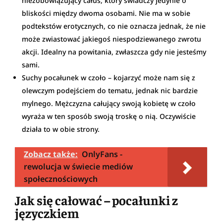
niezobowiązujący całus, który świadczy jedynie o
bliskości między dwoma osobami. Nie ma w sobie
podtekstów erotycznych, co nie oznacza jednak, że nie
może zwiastować jakiegoś niespodziewanego zwrotu
akcji. Idealny na powitania, zwłaszcza gdy nie jesteśmy
sami.
Suchy pocałunek w czoło – kojarzyć może nam się z
olewczym podejściem do tematu, jednak nic bardzie
mylnego. Mężczyzna całujący swoją kobietę w czoło
wyraża w ten sposób swoją troskę o nią. Oczywiście
działa to w obie strony.
Zobacz także:
OnlyFans -
rewolucja w świecie mediów
społecznościowych
Jak się całować – pocałunki z
języczkiem