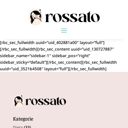
[rbc_sec_fullwidth uuid=”uid_402881a00″ layout=”full”]
[/rbc_sec_fullwidth][rbc_sec_content uuid=”uid_130727887″
sidebar_name=”sidebar-1″ sidebar_pos=”right”
sidebar_sticky=”default”][/rbc_sec_content][rbc_sec_fullwidth
uuid=”uid_3521b4508″ layout=”full”][/rbc_sec_fullwidth]
Kategorie
Dieta
(33)