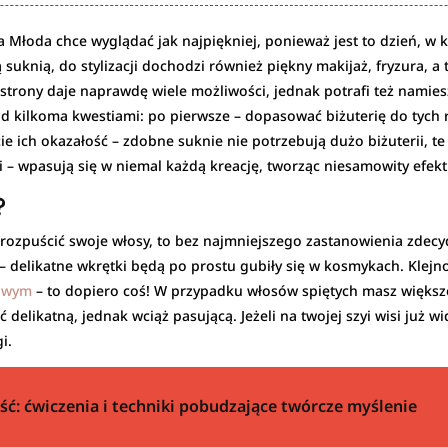
a Młoda chce wyglądać jak najpiękniej, ponieważ jest to dzień, w k
 suknią, do stylizacji dochodzi również piękny makijaż, fryzura, a 
 strony daje naprawdę wiele możliwości, jednak potrafi też namie
 kilkoma kwestiami: po pierwsze – dopasować biżuterię do tych rze
ie ich okazałość – zdobne suknie nie potrzebują dużo biżuterii, t
i – wpasują się w niemal każdą kreację, tworząc niesamowity efekt
?
u rozpuścić swoje włosy, to bez najmniejszego zastanowienia zdecydu
 – delikatne wkrętki będą po prostu gubiły się w kosmykach. Klejn
nowym
– to dopiero coś! W przypadku włosów spiętych masz większe
ć delikatną, jednak wciąż pasującą. Jeżeli na twojej szyi wisi już
i.
ść: ćwiczenia i techniki pobudzające twórcze myślenie