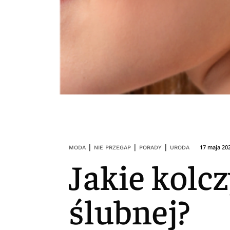
|
|
|
17 maja 20
MODA
NIE PRZEGAP
PORADY
URODA
Jakie kolcz
ślubnej?