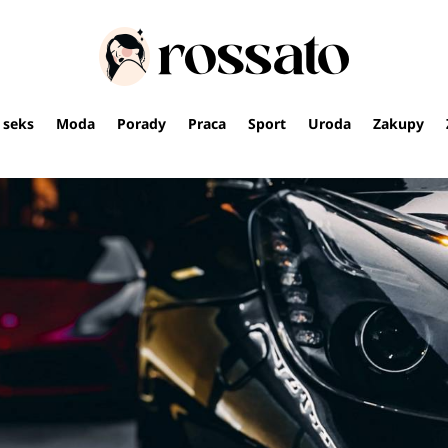
i seks
Moda
Porady
Praca
Sport
Uroda
Zakupy