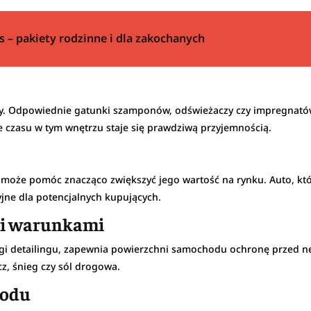
is – pakiety rodzinne i dla zakochanych
dy. Odpowiednie gatunki szamponów, odświeżaczy czy impregnató
ie czasu w tym wnętrzu staje się prawdziwą przyjemnością.
 może pomóc znacząco zwiększyć jego wartość na rynku. Auto, kt
yjne dla potencjalnych kupujących.
mi warunkami
usługi detailingu, zapewnia powierzchni samochodu ochronę prze
cz, śnieg czy sól drogowa.
hodu