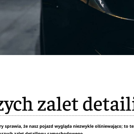
ych zalet detail
ry sprawia, że nasz pojazd wygląda niezwykle olśniewająco; to t
kszych zalet detailingu samochodowego.